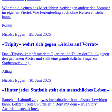
Während die einen ans Meer fahren, verbringen andere den Sommer
im eigenen Viertel. Wie Ferienfeeling auch ohne Reisen entstehen
kann.
Politik
Nicolas Eggen
–
25. Juni 2026
«Tripity» wehrt sich gegen «Abriss auf Vorrat»
Das «Tripity» kämpft mit dem Quartier und Teilen der Politik gegen
den geplanten Abriss und stellt eine grundsätzliche Frage zur
Stadtentwicklung.
Alltag
Nicolas Eggen
–
10. Juni 2026
«Hinter jeder Statistik steht ein menschliches Leben»
Sameh al-Laboudi zeigt, was investigativer Journalismus bewirken
kann. Letzten Freitag wurde er in Bern mit dem «True Story
Award» ausgezeichnet.