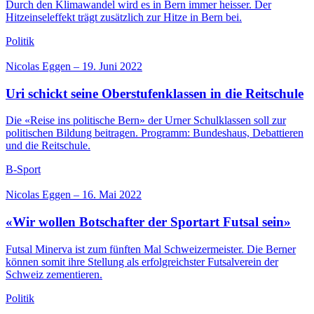
Durch den Klimawandel wird es in Bern immer heisser. Der
Hitzeinseleffekt trägt zusätzlich zur Hitze in Bern bei.
Politik
Nicolas Eggen
–
19. Juni 2022
Uri schickt seine Oberstufenklassen in die Reitschule
Die «Reise ins politische Bern» der Urner Schulklassen soll zur
politischen Bildung beitragen. Programm: Bundeshaus, Debattieren
und die Reitschule.
B-Sport
Nicolas Eggen
–
16. Mai 2022
«Wir wollen Botschafter der Sportart Futsal sein»
Futsal Minerva ist zum fünften Mal Schweizermeister. Die Berner
können somit ihre Stellung als erfolgreichster Futsalverein der
Schweiz zementieren.
Politik