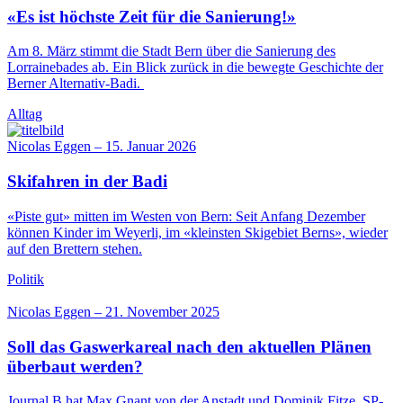
«Es ist höchste Zeit für die Sanierung!»
Am 8. März stimmt die Stadt Bern über die Sanierung des
Lorrainebades ab. Ein Blick zurück in die bewegte Geschichte der
Berner Alternativ-Badi.
Alltag
Nicolas Eggen
–
15. Januar 2026
Skifahren in der Badi
«Piste gut» mitten im Westen von Bern: Seit Anfang Dezember
können Kinder im Weyerli, im «kleinsten Skigebiet Berns», wieder
auf den Brettern stehen.
Politik
Nicolas Eggen
–
21. November 2025
Soll das Gaswerkareal nach den aktuellen Plänen
überbaut werden?
Journal B hat Max Gnant von der Anstadt und Dominik Fitze, SP-