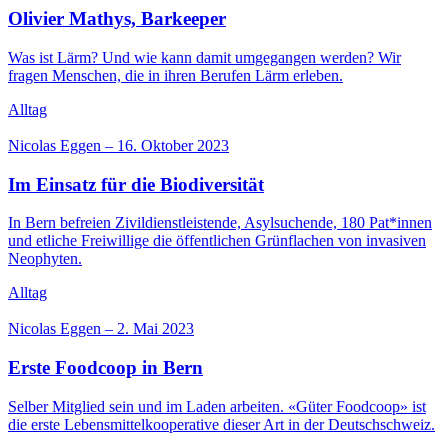
Olivier Mathys, Barkeeper
Was ist Lärm? Und wie kann damit umgegangen werden? Wir
fragen Menschen, die in ihren Berufen Lärm erleben.
Alltag
Nicolas Eggen
–
16. Oktober 2023
Im Einsatz für die Biodiversität
In Bern befreien Zivildienstleistende, Asylsuchende, 180 Pat*innen
und etliche Freiwillige die öffentlichen Grünflachen von invasiven
Neophyten.
Alltag
Nicolas Eggen
–
2. Mai 2023
Erste Foodcoop in Bern
Selber Mitglied sein und im Laden arbeiten. «Güter Foodcoop» ist
die erste Lebensmittelkooperative dieser Art in der Deutschschweiz.