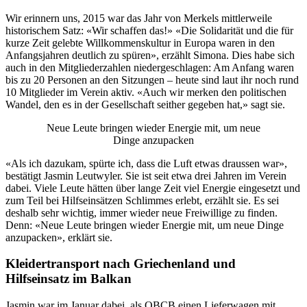
Wir erinnern uns, 2015 war das Jahr von Merkels mittlerweile
historischem Satz: «Wir schaffen das!» «Die Solidarität und die für
kurze Zeit gelebte Willkommenskultur in Europa waren in den
Anfangsjahren deutlich zu spüren», erzählt Simona. Dies habe sich
auch in den Mitgliederzahlen niedergeschlagen: Am Anfang waren
bis zu 20 Personen an den Sitzungen – heute sind laut ihr noch rund
10 Mitglieder im Verein aktiv. «Auch wir merken den politischen
Wandel, den es in der Gesellschaft seither gegeben hat,» sagt sie.
Neue Leute bringen wieder Energie mit, um neue
Dinge anzupacken
«Als ich dazukam, spürte ich, dass die Luft etwas draussen war»,
bestätigt Jasmin Leutwyler. Sie ist seit etwa drei Jahren im Verein
dabei. Viele Leute hätten über lange Zeit viel Energie eingesetzt und
zum Teil bei Hilfseinsätzen Schlimmes erlebt, erzählt sie. Es sei
deshalb sehr wichtig, immer wieder neue Freiwillige zu finden.
Denn: «Neue Leute bringen wieder Energie mit, um neue Dinge
anzupacken», erklärt sie.
Kleidertransport nach Griechenland und
Hilfseinsatz im Balkan
Jasmin war im Januar dabei, als OBCB einen Lieferwagen mit