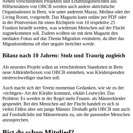
Neben verschiedenen Projekten und Erfahrungsberichten aus
Hilfseinsätzen von OBCB werden auch andere aktivistische
Organisationen in Bern, wie unter anderem Mazay, Medina oder der
Living Room, vorgestellt. Das Magazin kann online per PDF oder
in der Printversion für einen Richtpreis von 10 respektive 25
Franken bestellt werden, was wiederum Menschen auf der Flucht
zugutekommen soll. Zudem wollten sie mit dem Magazin den
medialen Fokus auf das Thema Migration verändern, da über das
Migrationsthema oft eher negativ berichtet werde.
Bilanz nach 10 Jahren: Stolz und Traurig zugleich
Als neuestes Projekt sollen an verschiedenen Standorten in Bern
neue Altkleiderboxen von OBCB entstehen, was Kleiderspenden
niederschwelliger machen soll.
Auch macht sich der Verein momentan Gedanken, wie sie zu der
«richtigen» Art der Kleider kommen, erklärt Leutwyler. Das
Problem: Es werden in der Regel mehr Frauen- als Männerkleider
gespendet. Bei den Menschen auf der Flucht handelt es sich in
vielen Fällen aber um junge Männer. Deshalb geht OBCB nun auch
auf Fussballclubs mit Männerteams zu, um die passenden Menschen
anzusprechen.
Bist du schon Mitglied?