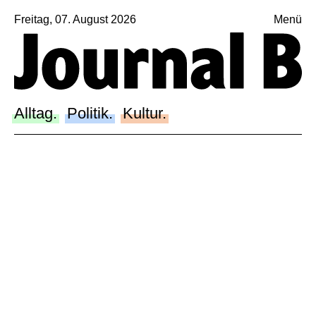
Freitag, 07. August 2026
Menü
Sagt, was Bern bewegt
Alltag.
Politik.
Alltag.
Politik.
Kultur.
Kultur.
Blog.
Dossier.
Suche.
INSTAGRAM
FACEBOOK
BLUESKY