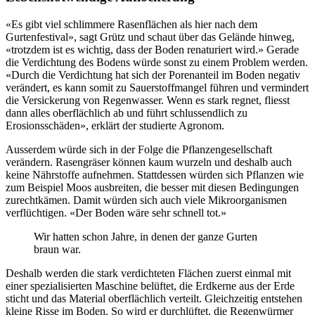
«Es gibt viel schlimmere Rasenflächen als hier nach dem
Gurtenfestival», sagt Grütz und schaut über das Gelände hinweg,
«trotzdem ist es wichtig, dass der Boden renaturiert wird.» Gerade
die Verdichtung des Bodens würde sonst zu einem Problem werden.
«Durch die Verdichtung hat sich der Porenanteil im Boden negativ
verändert, es kann somit zu Sauerstoffmangel führen und vermindert
die Versickerung von Regenwasser. Wenn es stark regnet, fliesst
dann alles oberflächlich ab und führt schlussendlich zu
Erosionsschäden», erklärt der studierte Agronom.
Ausserdem würde sich in der Folge die Pflanzengesellschaft
verändern. Rasengräser können kaum wurzeln und deshalb auch
keine Nährstoffe aufnehmen. Stattdessen würden sich Pflanzen wie
zum Beispiel Moos ausbreiten, die besser mit diesen Bedingungen
zurechtkämen. Damit würden sich auch viele Mikroorganismen
verflüchtigen. «Der Boden wäre sehr schnell tot.»
Wir hatten schon Jahre, in denen der ganze Gurten
braun war.
Deshalb werden die stark verdichteten Flächen zuerst einmal mit
einer spezialisierten Maschine belüftet, die Erdkerne aus der Erde
sticht und das Material oberflächlich verteilt. Gleichzeitig entstehen
kleine Risse im Boden. So wird er durchlüftet, die Regenwürmer