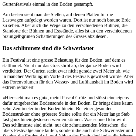
Gurtenfestivals einmal in den Boden gestampft.
Am besten sieht man die Stellen, auf denen Platten für die
Lastwagen aufgelegt worden waren. Dort ist nur noch braune Erde
zu sehen. Aber auch die Wege zu den verschiedenen Bühnen, die
Standorte der Bühnen und Essstände, alles ist an den verschiedenen
braungelbgrünen Schattierungen des Grases abzulesen.
Das schlimmste sind die Schwerlaster
Ein Festival ist eine grosse Belastung für den Boden, auf dem es
stattfindet. Nicht nur das Gras stirbt ab, der ganze Boden wird
verdichtet. Der Gurten sackt zwar nicht gerade zwei Meter ab, wie
in mancher Werbung im Vorfeld des Festivals gewitzelt wurde. Aber
das Porenvolumen für den Wasser- und Lufthaushalt im Boden wird
extrem reduziert.
«Hier sieht man es gut», meint Pascal Grütz und stösst eine eigens
dafür mitgebrachte Bodensonde in den Boden. Er bringt diese kaum
zehn Zentimeter in den Boden hinein. Bei einer gesunden
Bodenstruktur ohne grössere Steine sollte der ein Meter lange Stab
fast ganz hineingestossen werden können. Was schnell klar wird:
Das schlimmste sind nicht nur die zehntausenden Menschen, die
übers Festivalgelände laufen, sondern die auch die Schwerlaster und
Stapler, die für den Auf- und Abbau des Festivalgeländes die Wiesen