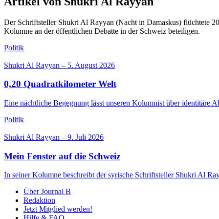
Artikel von Shukri Al Rayyan
Der Schriftsteller Shukri Al Rayyan (Nacht in Damaskus) flüchtete 2
Kolumne an der öffentlichen Debatte in der Schweiz beteiligen.
Politik
Shukri Al Rayyan
–
5. August 2026
0,20 Quadratkilometer Welt
Eine nächtliche Begegnung lässt unseren Kolumnist über identitäre
Politik
Shukri Al Rayyan
–
9. Juli 2026
Mein Fenster auf die Schweiz
In seiner Kolumne beschreibt der syrische Schriftsteller Shukri Al Ra
Über Journal B
Redaktion
Jetzt Mitglied werden!
Hilfe & FAQ