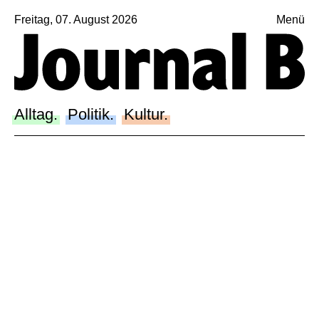
Freitag, 07. August 2026
Menü
Sagt, was Bern bewegt
Alltag.
Politik.
Alltag.
Politik.
Kultur.
Kultur.
Blog.
Dossier.
Suche.
INSTAGRAM
FACEBOOK
BLUESKY