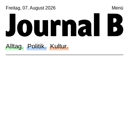
Freitag, 07. August 2026
Menü
Sagt, was Bern bewegt
Alltag.
Politik.
Alltag.
Politik.
Kultur.
Kultur.
Blog.
Dossier.
Suche.
INSTAGRAM
FACEBOOK
BLUESKY