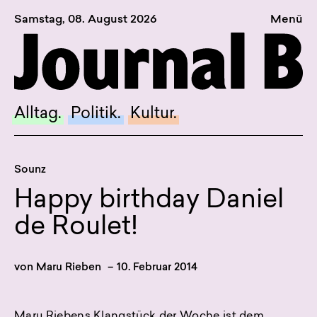
Samstag, 08. August 2026
Menü
Sagt, was Bern bewegt
Alltag.
Politik.
Alltag.
Politik.
Kultur.
Kultur.
Blog.
Sounz
Dossier.
Happy birthday Daniel
Suche.
de Roulet!
INSTAGRAM
von
Maru Rieben
–
10. Februar 2014
FACEBOOK
BLUESKY
Maru Riebens Klangstück der Woche ist dem