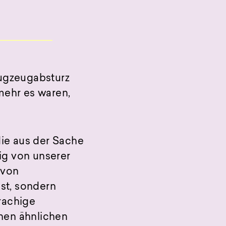
lugzeugabsturz
mehr es waren,
die aus der Sache
ig von unserer
 von
ust, sondern
rachige
nen ähnlichen