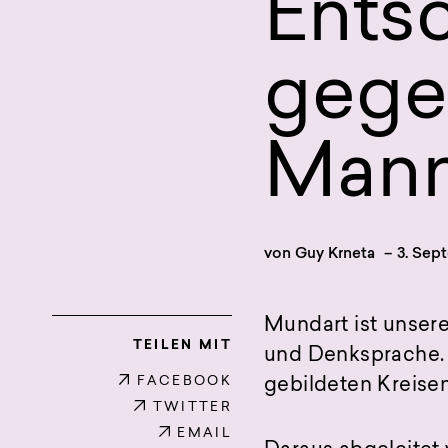
Ents
gege
Man
von
Guy Krneta
–
3. Sep
Mundart ist unser
TEILEN MIT
und Denksprache. D
FACEBOOK
gebildeten Kreisen
TWITTER
EMAIL