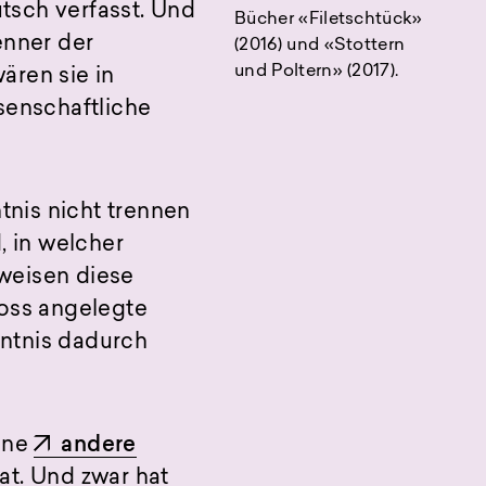
utsch verfasst. Und
Bücher «Filetschtück»
enner der
(2016) und «Stottern
und Poltern» (2017).
wären sie in
senschaftliche
tnis nicht trennen
, in welcher
weisen diese
ross angelegte
nntnis dadurch
eine
andere
at. Und zwar hat