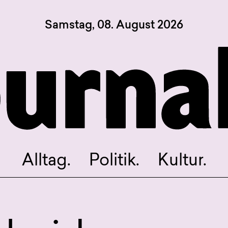
Samstag, 08. August 2026
Sagt, was Bern bewegt
Alltag.
Politik.
Kultur.
Blog.
Dossier.
Suche.
Alltag.
Politik.
Kultur.
INSTAGRAM
FACEBOOK
BLUESKY