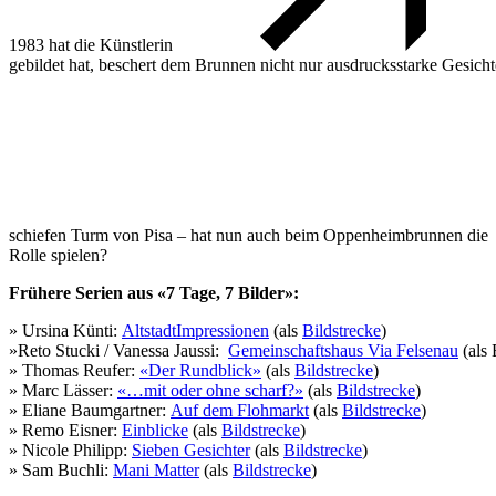
1983 hat die Künstlerin
gebildet hat, beschert dem Brunnen nicht nur ausdrucksstarke Gesich
schiefen Turm von Pisa – hat nun auch beim Oppenheimbrunnen die
Rolle spielen?
Frühere Serien aus «7 Tage, 7 Bilder»:
» Ursina Künti:
AltstadtImpressionen
(als
Bildstrecke
)
»Reto Stucki / Vanessa Jaussi:
Gemeinschaftshaus Via Felsenau
(als 
» Thomas Reufer:
«Der Rundblick»
(als
Bildstrecke
)
» Marc Lässer:
«…mit oder ohne scharf?»
(als
Bildstrecke
)
» Eliane Baumgartner:
Auf dem Flohmarkt
(als
Bildstrecke
)
» Remo Eisner:
Einblicke
(als
Bildstrecke
)
» Nicole Philipp:
Sieben Gesichter
(als
Bildstrecke
)
» Sam Buchli:
Mani Matter
(als
Bildstrecke
)