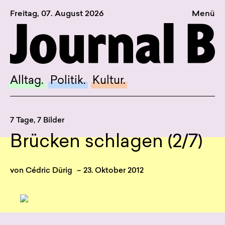
Freitag, 07. August 2026
Menü
Sagt, was Bern bewegt
Alltag.
Politik.
Alltag.
Politik.
Kultur.
Kultur.
Blog.
7 Tage, 7 Bilder
Dossier.
Brücken schlagen (2/7)
Suche.
von
Cédric Dürig
–
23. Oktober 2012
INSTAGRAM
FACEBOOK
BLUESKY