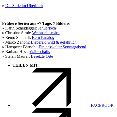
»
Die Serie im Überblick
Frühere Serien aus «7 Tage, 7 Bilder»:
» Karin Scheidegger:
Januarloch
» Christine Strub:
Weihnachtsmärit
» Remo Schmidt:
Bern Panalog
» Marco Zanoni:
Liebefeld wild & gefährlich
» Hanspeter Bärtschi:
Ein nasskalter Sonntagabend
» Barbara Hess:
Währschafts
» Stefan Maurer:
Besetzte Orte
TEILEN MIT
FACEBOOK