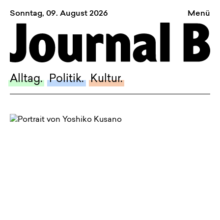
Sonntag, 09. August 2026
Menü
Sagt, was Bern bewegt
Alltag.
Politik.
Alltag.
Politik.
Kultur.
Kultur.
Blog.
Dossier.
Suche.
INSTAGRAM
FACEBOOK
BLUESKY