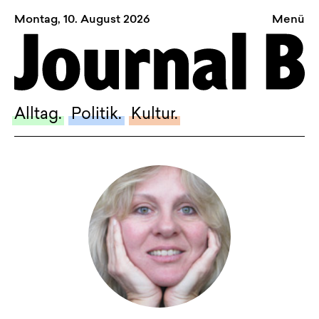
Montag, 10. August 2026
Menü
Sagt, was Bern bewegt
Alltag.
Politik.
Alltag.
Politik.
Kultur.
Kultur.
Blog.
Dossier.
Suche.
INSTAGRAM
FACEBOOK
BLUESKY