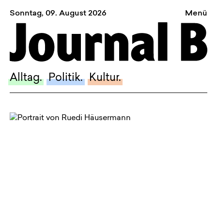
Sonntag, 09. August 2026
Menü
Sagt, was Bern bewegt
Alltag.
Politik.
Alltag.
Politik.
Kultur.
Kultur.
Blog.
Dossier.
Suche.
INSTAGRAM
FACEBOOK
BLUESKY