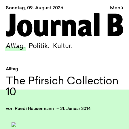
Sonntag, 09. August 2026
Menü
Sagt, was Bern bewegt
Alltag.
Politik.
Alltag.
Politik.
Kultur.
Kultur.
Blog.
Alltag
Dossier.
The Pfirsich Collection
Suche.
10
INSTAGRAM
von
Ruedi Häusermann
–
31. Januar 2014
FACEBOOK
BLUESKY