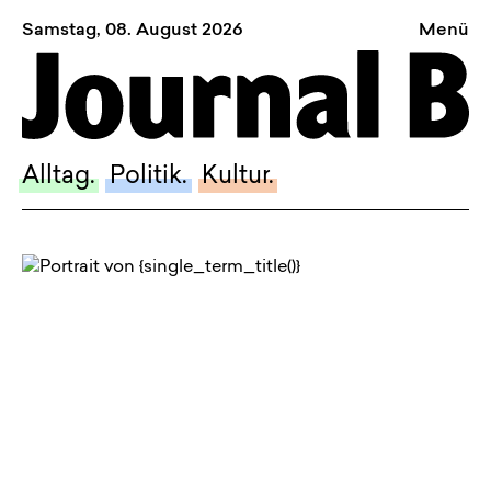
Samstag, 08. August 2026
Menü
Sagt, was Bern bewegt
Alltag.
Politik.
Alltag.
Politik.
Kultur.
Kultur.
Blog.
Dossier.
Suche.
INSTAGRAM
FACEBOOK
BLUESKY