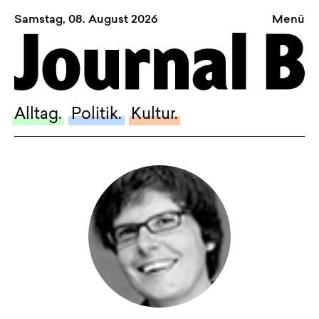
Samstag, 08. August 2026
Menü
Sagt, was Bern bewegt
Alltag.
Politik.
Alltag.
Politik.
Kultur.
Kultur.
Blog.
Dossier.
Suche.
INSTAGRAM
FACEBOOK
BLUESKY