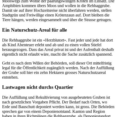
Mooswegs zum Wohle der paarungswilligen Kröten im Einsatz. Die
Amphibien kommen übers Moos und wollen in die Rehhaggrube.
Damit sie auf ihrer Hochzeitsreise nicht überfahren werden, stellen
Stadtgrün und Freiwillige einen Krötenzaun auf. Dort bleiben die
Tiere hängen, werden eingesammelt und über die Strasse getragen.
Ein Naturschutz-Areal für alle
Die Rehhaggrube ist ein «Herzblutort». Fast jeder und jede hat dort
als Kind Abenteuer erlebt und ab und zu einen vollen Stiefel
herausgezogen. Dass das Areal privat ist und der Aufenthalt deshalb
eigentlich nicht erlaubt wäre, macht die Sache zusätzlich spannend.
Geht es nach dem Willen der Behörden, soll dieser Ort mittelfristig
legal für die Öffentlichkeit zugänglich werden. Nach der Auffüllung
der Grube soll hier ein zehn Hektaren grosses Naturschutzareal
entstehen.
Lastwagen nicht durchs Quartier
Die Auffüllung und Rekultivierung von ausgebeuteten Gruben ist
nach gesetzlichen Vorgaben Pflicht. Der Bedarf nach Orten, wo
Erde und Bauschutt deponiert werden kann, ist gross. Die Behörden
sprechen gar von einem Deponienotstand. Kanton und Region
haben in ihren Richtplänen die Rehhaggrube, als Deponiestandort