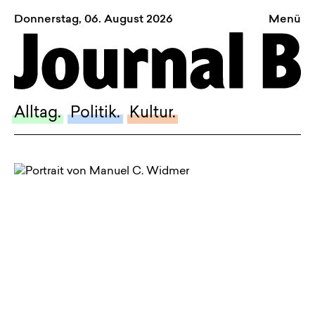
Donnerstag, 06. August 2026
Menü
Sagt, was Bern bewegt
Alltag.
Politik.
Alltag.
Politik.
Kultur.
Kultur.
Blog.
Dossier.
Suche.
INSTAGRAM
FACEBOOK
BLUESKY