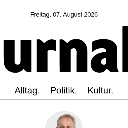
Freitag, 07. August 2026
Sagt, was Bern bewegt
Alltag.
Politik.
Kultur.
Blog.
Dossier.
Suche.
Alltag.
Politik.
Kultur.
INSTAGRAM
FACEBOOK
BLUESKY