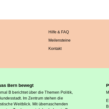
Hilfe & FAQ
Meilensteine
Kontakt
 was Bern bewegt
P
nal B berichtet über die Themen Politik,
M
 Bundesstadt. Im Zentrum stehen die
E
istische Weitblick. Mit überraschenden
B