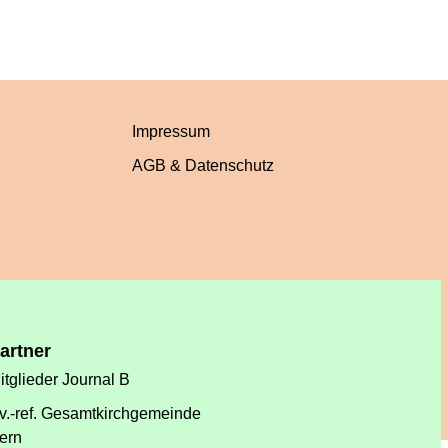
Impressum
AGB & Datenschutz
artner
itglieder Journal B
v.-ref. Gesamtkirchgemeinde
ern