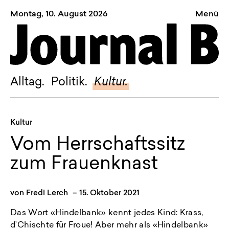
Montag, 10. August 2026
Menü
Sagt, was Bern bewegt
Alltag.
Politik.
Alltag.
Politik.
Kultur.
Kultur.
Blog.
Kultur
Dossier.
Vom Herrschaftssitz
Suche.
zum Frauenknast
INSTAGRAM
von
Fredi Lerch
–
15. Oktober 2021
FACEBOOK
Das Wort «Hindelbank» kennt jedes Kind: Krass,
BLUESKY
d’Chischte für Froue! Aber mehr als «Hindelbank»