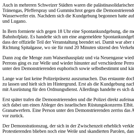
Auch in mehreren Schweizer Städten waren die palästinasolidarischen
Tränengas, Pfefferspray und Gummischrot gegen die Demonstrierende
Wasserwerfer ein. Nachdem sich die Kundgebung begonnen hatte aufzu
und Lugano.
In Bern formierte sich gegen 18 Uhr eine Spontankundgebung, die m
Bahnhofplatz. Es handelte sich um eine angemeldete Spontankundgeb
dass der offizielle Teil der Veranstaltung beendet sei. Damit war ab
Richtung Spitalgasse, wo sie für rund 20 Minuten sitzend den Verke
Dann zog die Menge zum Waisenhausplatz und via Neuengasse wieder 
Perrons ging es zur Welle und wieder hinunter auf verschiedene Perr
unter den Demonstrierenden euphorisch sowie selbstbestimmt und kämpf
Lange war fast keine Polizeipräsenz auszumachen. Das erstaunte doch s
zu lassen und hielt sich im Hintergrund. Erst als die Kundgebung nac
mit Ausrüstung für den Ordnungsdienst. Allerdings handelte es sich d
Erst später trafen die Demonstrierenden und die Polizei direkt aufe
sich dabei um einen Ableger des israelischen Rüstungskonzerns Elbit.
Granatwerfern. Eine Person unter den Demonstrierenden zerriss das Ab
vor zurück.
Der Demonstrationszug, der sich in der Zwischenzeit erheblich verkle
Protestierenden blieben noch eine Weile und skandierten Parolen, da