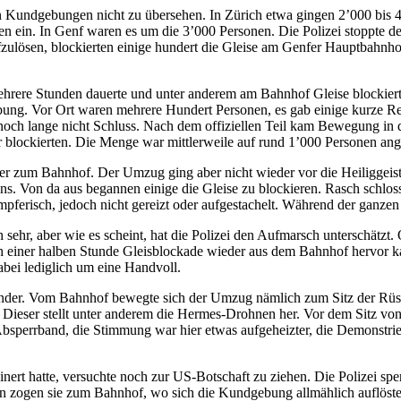
 Kundgebungen nicht zu übersehen. In Zürich etwa gingen 2’000 bis 4’
n ein. In Genf waren es um die 3’000 Personen. Die Polizei stoppte 
lösen, blockierten einige hundert die Gleise am Genfer Hauptbahnhof.
ehrere Stunden dauerte und unter anderem am Bahnhof Gleise blockier
ung. Vor Ort waren mehrere Hundert Personen, es gab einige kurze Re
er noch lange nicht Schluss. Nach dem offiziellen Teil kam Bewegung i
hr blockierten. Die Menge war mittlerweile auf rund 1’000 Personen a
zum Bahnhof. Der Umzug ging aber nicht wieder vor die Heiliggeistki
ons. Von da aus begannen einige die Gleise zu blockieren. Rasch schlo
erisch, jedoch nicht gereizt oder aufgestachelt. Während der ganzen Z
ehr, aber wie es scheint, hat die Polizei den Aufmarsch unterschätzt. O
h einer halben Stunde Gleisblockade wieder aus dem Bahnhof hervor kam,
abei lediglich um eine Handvoll.
inander. Vom Bahnhof bewegte sich der Umzug nämlich zum Sitz der Rüst
 Dieser stellt unter anderem die Hermes-Drohnen her. Vor dem Sitz von 
sperrband, die Stimmung war hier etwas aufgeheizter, die Demonstriere
inert hatte, versuchte noch zur US-Botschaft zu ziehen. Die Polizei spe
nn zogen sie zum Bahnhof, wo sich die Kundgebung allmählich auflöste