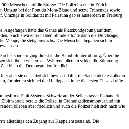
000 Menschen auf die Strasse. Die Polizei setzte in Zürich
den Umzug bei der Pont du Mont-Blanc und setzte Tränengas sowie
 Umzüge in Solidarität mit Palästina gab es ausserdem in Freiburg
te. Angefangen hatte das Ganze als Platzkundgebung auf dem
den. Nach etwa einer halben Stunde ertönte dann die Durchsage,
n die Menge, die stetig anwuchs. Die Menschen begaben sich in
ngewachsen.
rche, sondern ging direkt in die Bahnhofunterführung. Über die
ssen sich ihnen weitere an. Während alledem schien die Stimmung
eit blieb die Demonstration friedlich.
der aber sie entschied sich bewusst dafür, die Sache nicht eskalieren
 formierten sich bei der Heiliggeistkirche die ersten Einsatzkräfte
ungsfirma Elbit Systems Schweiz an der Seilerstrasse. Es handelt
Elbit wartete bereits die Polizei in Ordnungsdienstmontur und mit
nden blieben aber friedlich und auch die Polizei hielt sich nach wie
rrte allerdings den Zugang zur Kappelenstrasse ab. Die
.