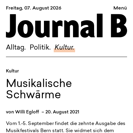
Freitag, 07. August 2026
Menü
Sagt, was Bern bewegt
Alltag.
Politik.
Alltag.
Politik.
Kultur.
Kultur.
Blog.
Kultur
Dossier.
Musikalische
Suche.
Schwärme
INSTAGRAM
von
Willi Egloff
–
20. August 2021
FACEBOOK
Vom 1.-5. September findet die zehnte Ausgabe des
BLUESKY
Musikfestivals Bern statt. Sie widmet sich dem