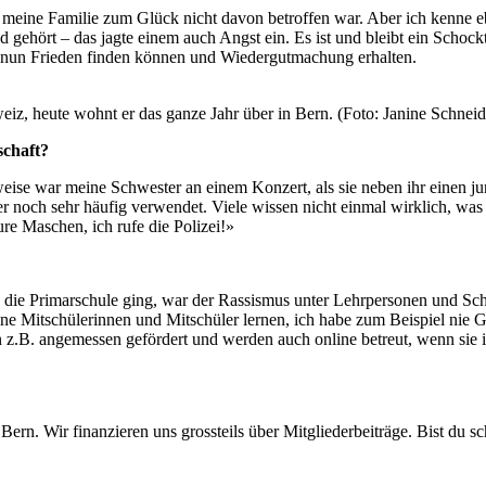
meine Familie zum Glück nicht davon betroffen war. Aber ich kenne ebe
 gehört – das jagte einem auch Angst ein. Es ist und bleibt ein Schock
nen nun Frieden finden können und Wiedergutmachung erhalten.
z, heute wohnt er das ganze Jahr über in Bern. (Foto: Janine Schneid
schaft?
sweise war meine Schwester an einem Konzert, als sie neben ihr einen ju
 noch sehr häufig verwendet. Viele wissen nicht einmal wirklich, was es
re Maschen, ich rufe die Polizei!»
in die Primarschule ging, war der Rassismus unter Lehrpersonen und Schü
meine Mitschülerinnen und Mitschüler lernen, ich habe zum Beispiel ni
n z.B. angemessen gefördert und werden auch online betreut, wenn sie 
ern. Wir finanzieren uns grossteils über Mitgliederbeiträge. Bist du s