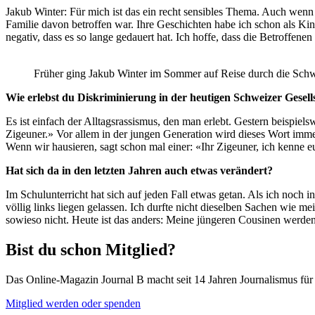
Jakub Winter: Für mich ist das ein recht sensibles Thema. Auch wenn 
Familie davon betroffen war. Ihre Geschichten habe ich schon als Kind
negativ, dass es so lange gedauert hat. Ich hoffe, dass die Betroffe
Früher ging Jakub Winter im Sommer auf Reise durch die Schwei
Wie erlebst du Diskriminierung in der heutigen Schweizer Gesell
Es ist einfach der Alltagsrassismus, den man erlebt. Gestern beispiel
Zigeuner.» Vor allem in der jungen Generation wird dieses Wort immer
Wenn wir hausieren, sagt schon mal einer: «Ihr Zigeuner, ich kenne eu
Hat sich da in den letzten Jahren auch etwas verändert?
Im Schulunterricht hat sich auf jeden Fall etwas getan. Als ich noch 
völlig links liegen gelassen. Ich durfte nicht dieselben Sachen wie 
sowieso nicht. Heute ist das anders: Meine jüngeren Cousinen werde
Bist du schon Mitglied?
Das Online-Magazin Journal B macht seit 14 Jahren Journalismus für B
Mitglied werden oder spenden