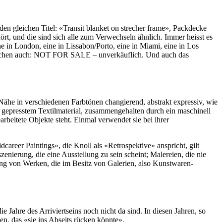
en gleichen Titel: «Transit blanket on strecher frame», Packdecke
ört, und die sind sich alle zum Verwechseln ähnlich. Immer heisst es
e in London, eine in Lissabon/Porto, eine in Miami, eine in Los
hildchen auch: NOT FOR SALE – unverkäuflich. Und auch das
ähe in verschiedenen Farbtönen changierend, abstrakt expressiv, wie
t gepresstem Textilmaterial, zusammengehalten durch ein maschinell
rbeitete Objekte steht. Einmal verwendet sie bei ihrer
areer Paintings», die Knoll als «Retrospektive» anspricht, gilt
enierung, die eine Ausstellung zu sein scheint; Malereien, die nie
lung von Werken, die im Besitz von Galerien, also Kunstwaren-
ie Jahre des Arriviertseins noch nicht da sind. In diesen Jahren, so
en, das «sie ins Abseits rücken könnte».