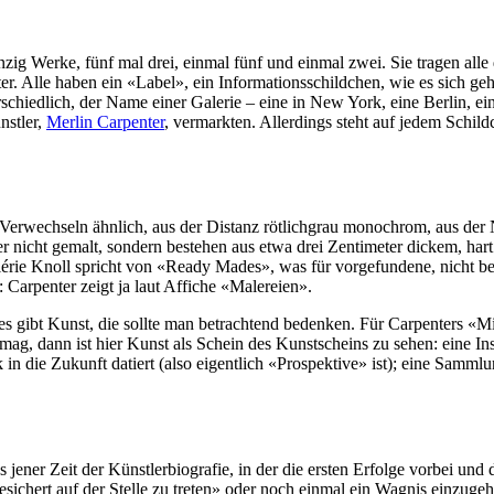
 Werke, fünf mal drei, einmal fünf und einmal zwei. Sie tragen alle d
r. Alle haben ein «Label», ein Informationsschildchen, wie es sich geh
schiedlich, der Name einer Galerie – eine in New York, eine Berlin, ein
nstler,
Merlin Carpenter
, vermarkten. Allerdings steht auf jedem Sc
rwechseln ähnlich, aus der Distanz rötlichgrau monochrom, aus der N
r nicht gemalt, sondern bestehen aus etwa drei Zentimeter dickem, har
lérie Knoll spricht von «Ready Mades», was für vorgefundene, nicht bea
arpenter zeigt ja laut Affiche «Malereien».
 gibt Kunst, die sollte man betrachtend bedenken. Für Carpenters «Midc
ag, dann ist hier Kunst als Schein des Kunstscheins zu sehen: eine Insz
 in die Zukunft datiert (also eigentlich «Prospektive» ist); eine Samm
jener Zeit der Künstlerbiografie, in der die ersten Erfolge vorbei und d
esichert auf der Stelle zu treten» oder noch einmal ein Wagnis einzugeh