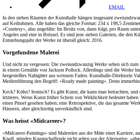
EMAIL
In den sieben Räumen der Kunsthalle hängen insgesamt zweiundzwanzig
auf Keilrahmen. Alle haben das gleiche Format: 234 x 198,5 Zentimete
«Courtesy», also ungefähr: Im Besitz von, dann folgt, pro Raum unter
Angeles und eine in Brüssel. Es sind jene sieben Galerien, die den Kü
Entstehungsjahr der Werke ist überall gleich: 2016.
Vorgefundene Malerei
Und nicht zu vergessen: Die zweiundzwanzig Werke sehen sich zum Ve
in einem Gemälde von Jackson Pollock. Allerdings sind die Werke hie
hergestelltes Nahtgitter aus weissem Faden. Kunsthalle-Direktorin Va
Medienführung den Begriff: «Ready made painting». Denn immerhin: C
Keck? Kühn? Ironisch? Es gibt Kunst, die kann man betrachten, und es
letzteres. Wenn Kunst früher Schein von Wirklichkeit bedeutet haben m
einen Pinsel gesehen haben; eine Retrospektive, die das gesamte Werk
Häusern, aber gleichzeitig unverkäuflich sind.
Was heisst «Midcareer»?
«Midcareer-Paintings» sind Malereien aus der Mitte einer Karriere, aus 
Knoll, stünden Kunstschaffende nicht selten vor der Alternative, «abg