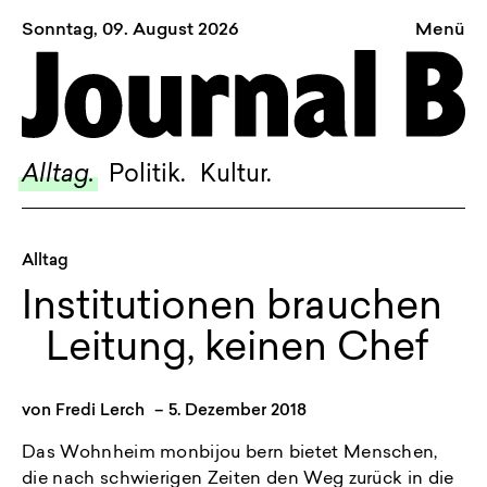
Sonntag, 09. August 2026
Menü
Sagt, was Bern bewegt
Alltag.
Politik.
Alltag.
Politik.
Kultur.
Kultur.
Blog.
Alltag
Dossier.
Institutionen brauchen
Suche.
Leitung, keinen Chef
INSTAGRAM
von
Fredi Lerch
–
5. Dezember 2018
FACEBOOK
Das Wohnheim monbijou bern bietet Menschen,
BLUESKY
die nach schwierigen Zeiten den Weg zurück in die