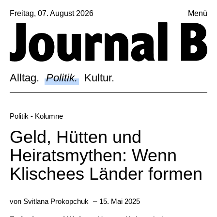
Freitag, 07. August 2026
Menü
Sagt, was Bern bewegt
Alltag.
Politik.
Alltag.
Politik.
Kultur.
Kultur.
Blog.
Politik
- Kolumne
Dossier.
Geld, Hütten und
Suche.
Heiratsmythen: Wenn
Klischees Länder formen
INSTAGRAM
FACEBOOK
von
Svitlana Prokopchuk
–
15. Mai 2025
BLUESKY