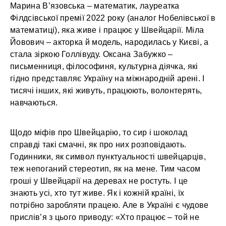
Марина В’язовська – математик, лауреатка
Філдсівської премії 2022 року (аналог Нобелівської в
математиці), яка живе і працює у Швейцарії. Міла
Йовович – акторка й модель, народилась у Києві, а
стала зіркою Голлівуду. Оксана Забужко –
письменниця, філософиня, культурна діячка, які
гідно представляє Україну на міжнародній арені. І
тисячі інших, які живуть, працюють, волонтерять,
навчаються.
Щодо міфів про Швейцарію, то сир і шоколад
справді такі смачні, як про них розповідають.
Годинники, як символ пунктуальності швейцарців,
теж непоганий стереотип, як на мене. Тим часом
гроші у Швейцарії на деревах не ростуть. І це
знають усі, хто тут живе. Як і кожній країні, їх
потрібно заробляти працею. Але в Україні є чудове
прислів’я з цього приводу: «Хто працює – той не