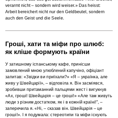
verarmt nicht – sondern wird weiser.» Das heisst:
Arbeit bereichert nicht nur den Geldbeutel, sondern
auch den Geist und die Seele.
Гроші, хати та міфи про шлюб:
як кліше формують країни
У затишному іспанському кафе, принісши
замовлений мною улюблений капучіно, офіціант
запитав: «Звідки ви приїхали?» «Я – українка, але
живу у Швейцарії», – відповіла я. Він засміявся,
зробивши притаманний пальцями жест і вигукнув
«Ах, гроші! Швейцарія – це гроші!» «Але там живуть
люди з різним достатком, як і в кожній країні!”, –
заперечила я. «Ні, – сказав він. Швейцарія – це
гроші!». І я подумала: стереотипи та міфи існують