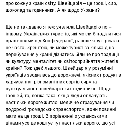
про кожну з країн світу. Швейцарія – це гроші, сир,
шоколад та годинники. А як щодо України?
Ще не так давно я теж уявляла Швейцарію по –
іншому. Українських туристів, які могли б поділитися
враженнями від Конфедерації, раніше я зустрічала
не часто. Зрештою, чи може турист за кілька днів
перебування у країні дізнатись більше про традиції
чи культуру, менталітет чи світосприйняття жителів
країни? Тож здебільшого, Швейцарія у розумінні
українців зводилась до дорожнечі, якісних продуктів
харчування, різноманітних сортів сиру та
пунктуальності швейцарських годинників. Щодо
грошей, то, логіка така: якщо люди оплачують
настільки дороге житло, медичне страхування чи
подорожі громадських транспортом, вони повинні
мати на це гроші. В порівнянні з українськими
цінами усе це коштує тут настільки дорого, що усі