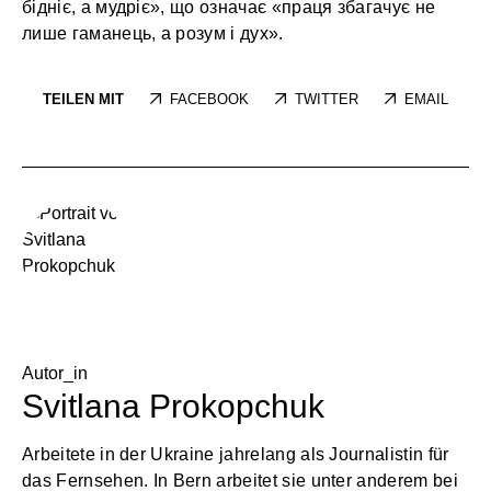
бідніє, а мудріє», що означає «праця збагачує не
лише гаманець, а розум і дух».
TEILEN MIT
FACEBOOK
TWITTER
EMAIL
Autor_in
Svitlana Prokopchuk
Arbeitete in der Ukraine jahrelang als Journalistin für
das Fernsehen. In Bern arbeitet sie unter anderem bei