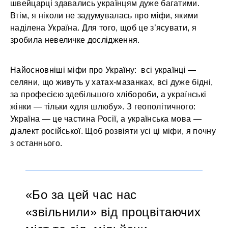
швейцарці здавались українцям дуже багатими.
Втім, я ніколи не задумувалась про міфи, якими
наділена Україна. Для того, щоб це з’ясувати, я
зробила невеличке дослідження.
Найосновніші міфи про Україну: всі українці —
селяни, що живуть у хатах-мазанках, всі дуже бідні,
за професією здебільшого хлібороби, а українські
жінки — тільки «для шлюбу». З геополітичного:
Україна — це частина Росії, а українська мова —
діалект російської. Щоб розвіяти усі ці міфи, я почну
з останнього.
Бо за цей час нас
«звільнили» від процвітаючих