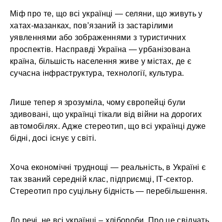
Міф про те, що всі українці — селяни, що живуть у
хатах-мазанках, пов’язаний із застарілими
уявленнями або зображеннями з туристичних
проспектів. Насправді Україна — урбанізована
країна, більшість населення живе у містах, де є
сучасна інфраструктура, технології, культура.
Лише тепер я зрозуміла, чому європейці були
здивовані, що українці тікали від війни на дорогих
автомобілях. Адже стереотип, що всі українці дуже
бідні, досі існує у світі.
Хоча економічні труднощі — реальність, в Україні є
так званий середній клас, підприємці, ІТ-сектор.
Стереотип про суцільну бідність — перебільшення.
До речі, не всі українці – хлібороби. Про це свідчать