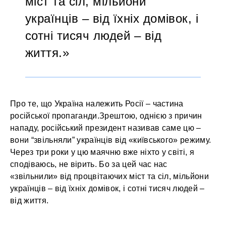
міст та сіл, мільйони
українців – від їхніх домівок, і
сотні тисяч людей – від
життя.
Про те, що Україна належить Росії – частина
російської пропаганди.Зрештою, однією з причин
нападу, російський президент називав саме цю –
вони “звільняли” українців від «київського» режиму.
Через три роки у цю маячню вже ніхто у світі, я
сподіваюсь, не вірить. Бо за цей час нас
«звільнили» від процвітаючих міст та сіл, мільйони
українців – від їхніх домівок, і сотні тисяч людей –
від життя.