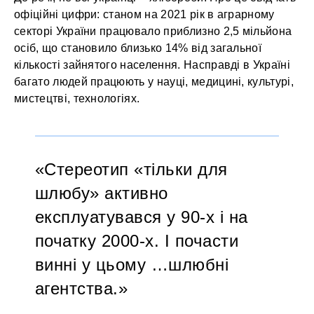
офіційні цифри: станом на 2021 рік в аграрному
секторі України працювало приблизно 2,5 мільйона
осіб, що становило близько 14% від загальної
кількості зайнятого населення. Насправді в Україні
багато людей працюють у науці, медицині, культурі,
мистецтві, технологіях.
Стереотип «тільки для
шлюбу» активно
експлуатувався у 90-х і на
початку 2000-х. І почасти
винні у цьому …шлюбні
агентства.