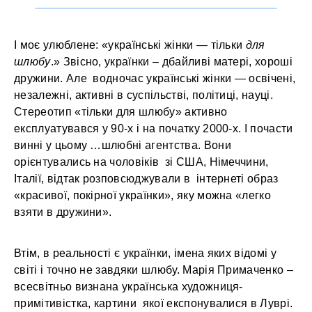
І моє улюблене: «українські жінки — тільки
для
шлюбу
.» Звісно, українки – дбайливі матері, хороші
дружини. Але водночас українські жінки — освічені,
незалежні, активні в суспільстві, політиці, науці.
Стереотип «тільки для шлюбу» активно
експлуатувався у 90-х і на початку 2000-х. І почасти
винні у цьому …шлюбні агентства. Вони
орієнтувались на чоловіків зі США, Німеччини,
Італії, відтак розповсюджували в інтернеті образ
«красивої, покірної українки», яку можна «легко
взяти в дружини».
Втім, в реальності є українки, імена яких відомі у
світі і точно не завдяки шлюбу. Марія Примаченко –
всесвітньо визнана українська художниця-
примітивістка, картини якої експонувалися в Луврі.