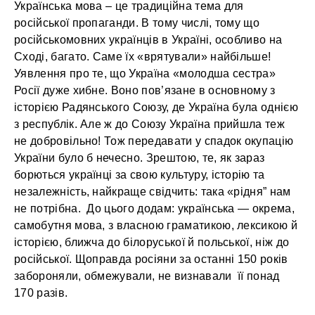
Українська мова – це традиційна тема для
російської пропаганди. В тому числі, тому що
російськомовних українців в Україні, особливо на
Сході, багато. Саме їх «врятували» найбільше!
Уявлення про те, що Україна «молодша сестра»
Росії дуже хибне. Воно пов’язане в основному з
історією Радянського Союзу, де Україна була однією
з республік. Але ж до Союзу Україна прийшла теж
не добровільно! Тож передавати у спадок окупацію
України було б нечесно. Зрештою, те, як зараз
борються українці за свою культуру, історію та
незалежність, найкраще свідчить: така «рідня” нам
не потрібна. До цього додам: українська — окрема,
самобутня мова, з власною граматикою, лексикою й
історією, ближча до білоруської й польської, ніж до
російської. Щоправда росіяни за останні 150 років
забороняли, обмежували, не визнавали її понад
170 разів.