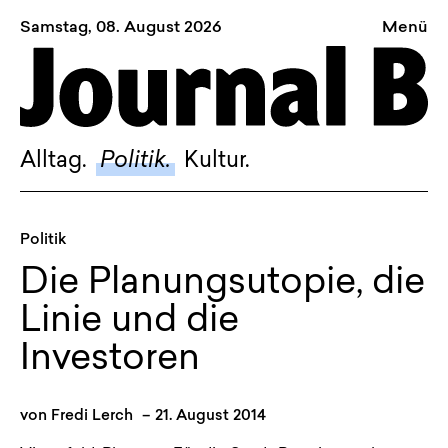
Samstag, 08. August 2026
Menü
Sagt, was Bern bewegt
Alltag.
Politik.
Alltag.
Politik.
Kultur.
Kultur.
Blog.
Politik
Dossier.
Die Planungsutopie, die
Suche.
Linie und die
Investoren
INSTAGRAM
FACEBOOK
von
Fredi Lerch
–
21. August 2014
BLUESKY