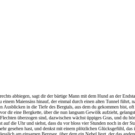
 rechts abbiegen, sagt dir der bärtige Mann mit dem Hund an der Endst
 zu einem Maiensäss hinauf, der einmal durch einen alten Tunnel führt
n Ausblicken in die Tiefe des Bergtals, aus dem du gekommen bist, oft f
 vor dir eine Bergkette, über die nun langsam Gewölk aufzieht, gelang
Flechten überzogen sind, dazwischen wächst üppiges Gras, und du hörs
t auf die Uhr und siehst, dass du vor bloss vier Stunden noch in der 
 gesehen hast, und denkst mit einem plötzlichen Glücksgefühl, das ist
esslich am einsamen Bergsee, über dem ein Nebel liegt, der das andere U