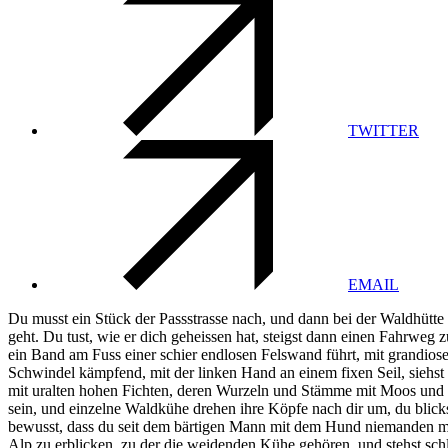
TWITTER
EMAIL
Du musst ein Stück der Passstrasse nach, und dann bei der Waldhütte
geht. Du tust, wie er dich geheissen hat, steigst dann einen Fahrweg
ein Band am Fuss einer schier endlosen Felswand führt, mit grandiose
Schwindel kämpfend, mit der linken Hand an einem fixen Seil, siehst
mit uralten hohen Fichten, deren Wurzeln und Stämme mit Moos und 
sein, und einzelne Waldkühe drehen ihre Köpfe nach dir um, du blicks
bewusst, dass du seit dem bärtigen Mann mit dem Hund niemanden mehr
Alp zu erblicken, zu der die weidenden Kühe gehören, und stehst schli