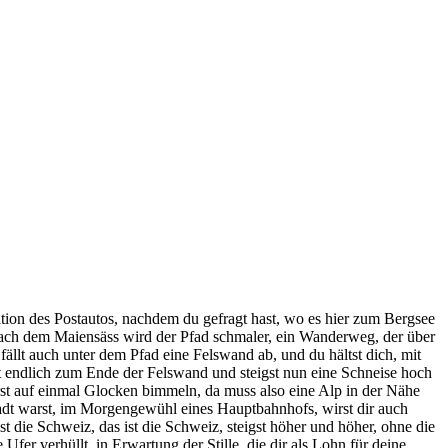
ation des Postautos, nachdem du gefragt hast, wo es hier zum Bergsee
, nach dem Maiensäss wird der Pfad schmaler, ein Wanderweg, der über
ällt auch unter dem Pfad eine Felswand ab, und du hältst dich, mit
st endlich zum Ende der Felswand und steigst nun eine Schneise hoch
t auf einmal Glocken bimmeln, da muss also eine Alp in der Nähe
Stadt warst, im Morgengewühl eines Hauptbahnhofs, wirst dir auch
 die Schweiz, das ist die Schweiz, steigst höher und höher, ohne die
fer verhüllt, in Erwartung der Stille, die dir als Lohn für deine