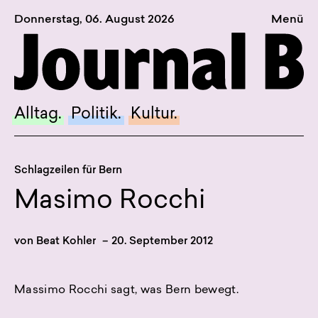
Donnerstag, 06. August 2026
Menü
Sagt, was Bern bewegt
Alltag.
Politik.
Alltag.
Politik.
Kultur.
Kultur.
Blog.
Schlagzeilen für Bern
Dossier.
Masimo Rocchi
Suche.
von
Beat Kohler
–
20. September 2012
INSTAGRAM
FACEBOOK
Massimo Rocchi sagt, was Bern bewegt.
BLUESKY