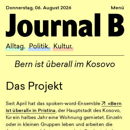
Donnerstag, 06. August 2026
Menü
Sagt, was Bern bewegt
Alltag.
Politik.
Alltag.
Politik.
Kultur.
Kultur.
Bern ist überall im Kosovo
Blog.
Dossier.
Das Projekt
Suche.
Seit April hat das spoken-word-Ensemble
«Bern
INSTAGRAM
ist überall» in Pristina
, der Hauptstadt des Kosovo,
für ein halbes Jahr eine Wohnung gemietet. Einzeln
FACEBOOK
oder in kleinen Gruppen leben und arbeiten die
BLUESKY