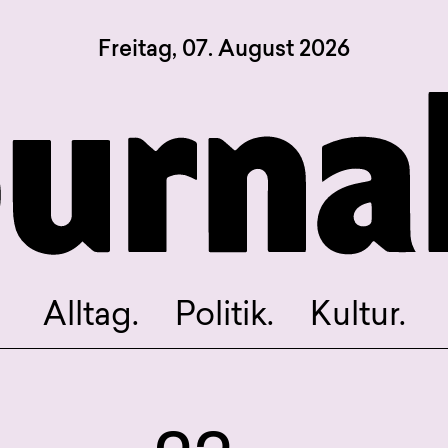
Freitag, 07. August 2026
Sagt, was Bern bewegt
Alltag.
Politik.
Kultur.
Blog.
Dossier.
Suche.
Alltag.
Politik.
Kultur.
INSTAGRAM
FACEBOOK
BLUESKY