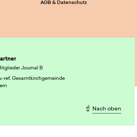
AGB & Datenschutz
artner
itglieder Journal B
v.-ref. Gesamtkirchgemeinde
ern
☝️
Nach oben