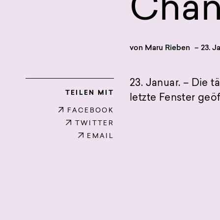
Chan
von
Maru Rieben
–
23. J
23. Januar. – Die
TEILEN MIT
letzte Fenster geöf
FACEBOOK
TWITTER
EMAIL