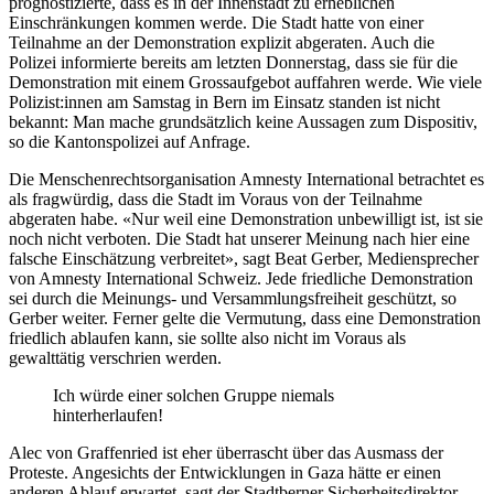
prognostizierte, dass es in der Innenstadt zu erheblichen
Einschränkungen kommen werde. Die Stadt hatte von einer
Teilnahme an der Demonstration explizit abgeraten. Auch die
Polizei informierte bereits am letzten Donnerstag, dass sie für die
Demonstration mit einem Grossaufgebot auffahren werde. Wie viele
Polizist:innen am Samstag in Bern im Einsatz standen ist nicht
bekannt: Man mache grundsätzlich keine Aussagen zum Dispositiv,
so die Kantonspolizei auf Anfrage.
Die Menschenrechtsorganisation Amnesty International betrachtet es
als fragwürdig, dass die Stadt im Voraus von der Teilnahme
abgeraten habe. «Nur weil eine Demonstration unbewilligt ist, ist sie
noch nicht verboten. Die Stadt hat unserer Meinung nach hier eine
falsche Einschätzung verbreitet», sagt Beat Gerber, Mediensprecher
von Amnesty International Schweiz. Jede friedliche Demonstration
sei durch die Meinungs- und Versammlungsfreiheit geschützt, so
Gerber weiter. Ferner gelte die Vermutung, dass eine Demonstration
friedlich ablaufen kann, sie sollte also nicht im Voraus als
gewalttätig verschrien werden.
Ich würde einer solchen Gruppe niemals
hinterherlaufen!
Alec von Graffenried ist eher überrascht über das Ausmass der
Proteste. Angesichts der Entwicklungen in Gaza hätte er einen
anderen Ablauf erwartet, sagt der Stadtberner Sicherheitsdirektor.