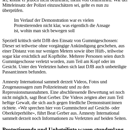
Mitteleinsatz der Polizei einzuschätzen sei, gelte es nun zu
überprüfen.
Im Verlauf der Demonstration war es vielen
Protestierenden nicht klar, was eigentlich die Ansage
ist, wohin man sich bewegen soll
Speziell kritisch sieht DJB den Einsatz von Gummigeschossen:
Dieser sei teilweise ohne vorgängige Ankündigung geschehen, aus
einer Distanz von nur wenigen Metern sowie über Hüft-, teilweise
sogar klar ersichtlich auf Kopfhöhe. Mehrere Personen seien durch
Gummigeschosse verletzt worden, zum Teil am Kopf oder im
Gesicht. Unter den Verletzten haben sich laut DJB auch unbeteiligte
Passant:innen befunden.
Amnesty International sammelt derzeit Videos, Fotos und
Zeugenaussagen zum Polizeieinsatz und zu den
Repressionsmassnahmen. Eine abschliessende Bewertung sei noch
nicht möglich, sagt Beat Gerber. Die Videos zeigten aber zum Teil
heftige Gewalt, die sich auch gegen friedliche Demonstrant:innen
richtete. «Wir sprechen hier von Gummischrot auf Gesicht- oder
Oberkörperhöhe», führt Beat Gerber aus. Amnesty International
sammelt derzeit noch Informationen zu Verletzten auf beiden Seiten.
Protestierende und Unbeteiligte waren stundenlang