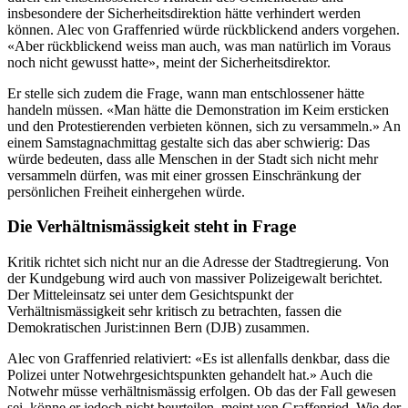
insbesondere der Sicherheitsdirektion hätte verhindert werden
können. Alec von Graffenried würde rückblickend anders vorgehen.
«Aber rückblickend weiss man auch, was man natürlich im Voraus
noch nicht gewusst hatte», meint der Sicherheitsdirektor.
Er stelle sich zudem die Frage, wann man entschlossener hätte
handeln müssen. «Man hätte die Demonstration im Keim ersticken
und den Protestierenden verbieten können, sich zu versammeln.» An
einem Samstagnachmittag gestalte sich das aber schwierig: Das
würde bedeuten, dass alle Menschen in der Stadt sich nicht mehr
versammeln dürfen, was mit einer grossen Einschränkung der
persönlichen Freiheit einhergehen würde.
Die Verhältnismässigkeit steht in Frage
Kritik richtet sich nicht nur an die Adresse der Stadtregierung. Von
der Kundgebung wird auch von massiver Polizeigewalt berichtet.
Der Mitteleinsatz sei unter dem Gesichtspunkt der
Verhältnismässigkeit sehr kritisch zu betrachten, fassen die
Demokratischen Jurist:innen Bern (DJB) zusammen.
Alec von Graffenried relativiert: «Es ist allenfalls denkbar, dass die
Polizei unter Notwehrgesichtspunkten gehandelt hat.» Auch die
Notwehr müsse verhältnismässig erfolgen. Ob das der Fall gewesen
sei, könne er jedoch nicht beurteilen, meint von Graffenried. Wie der