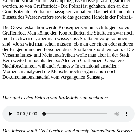
Auch die Vorfälle in der Schauplatzgasse müsse jetzt aufgearbeitet
werden, so von Graffenried: «Die Polizei ist gehalten, sich an die
Grundsätze der Verhältnismässigkeit zu halten. Das betrifft auch den
Einsatz des Wasserwerfers sowie das gesamte Handeln der Polizei.»
Die Gewalteskalation werde Konsequenzen mit sich tragen, so von
Graffenried. Man könne den Kontrollierten die Straftaten zwar noch
nicht nachweisen, aber man wisse, dass Straftaten vorgekommen
sind. «Jetzt wird man sehen müssen, ob man der einen oder anderen
der festgenommenen Personen diese Straftaten zuordnen kann.» Die
Versammlungs- und Meinungsfreiheit wolle man aber in der Stadt
Bern weiterhin hochhalten, so Alec von Graffenried. Genauere
Nachforschungen will auch Amnesty International anstellen:
Momentan analysiert die Menschenrechtsorganisation noch
Dokumentationsmaterial vom vergangenen Samstag.
Hier gibt es den Beitrag von RaBe-Info zum nachören:
Das Interview mit Geat Gerber von Amnesty International Schweiz: