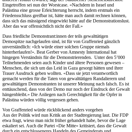
Eingetroffen sei nun der Worstcase. «Nachdem in Israel und
Palästina eine grosse Erleichterung herrscht, indem erstmals ein
Friedensschluss greifbar ist, hätte man auch damit rechnen können,
dass sich das mässigend eingewirkt hätte auf die Demonstrationslust.
Aber das war offensichtlich nicht der Fall.»
Dass friedliche Demonstrant:innen der teils gewalttätigen
Demospitze nachgelaufen sind, ist für von Graffenried gänzlich
unverständlich: «Ich würde einer solchen Gruppe niemals
hinterherlaufen!». Beat Gerber von Amnesty International hat
hingegen Verständnis für die Demonstrierenden. Unter den 5’000
Teilnehmenden seien auch Kinder und ältere Personen gewesen –
Menschen, die sich um das Leid in Gaza gesorgt hätten und ihrer
Trauer Ausdruck geben wollten. «Dass sie jetzt verantwortlich
gemacht werden für die Taten von gewalttätigen Randalierern und
gewalttätigen Demonstranten ist unserer Meinung nach falsch. Es ist
enttäuschend, dass von der Demo nur noch der Eindruck der Gewalt
hängenbleibt.» Die Anliegen nach Gerechtigkeit für die Opfer in
Palästina würden völlig vergessen gehen.
Von Graffenried würde rückblickend anders vorgehen
Aus der Politik wird nun Kritik an der Stadtregierung laut. Die FDP
etwa fragt, wieso man nicht früher gehandelt habe, bevor die Lage
eskaliert sei. Auch die Partei «Die Mitte» kritisiert, dass die Gewalt
durch ein entschlosseneres Handeln des Gemeinderats und