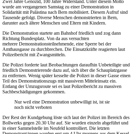
Zwei Jahre Genozid, 100 Jahre Widerstand. Unter diesem Motto
wurde am vergangenen Samstag zu einer Demonstration in
Solidarität mit Palästina nach Bern mobilisiert. Diesem Aufruf sind
Tausende gefolgt. Diverse Menschen demonstrierten in Bern,
darunter auch ältere Menschen und Eltern mit Kindern.
Die Demonstration startete am Bahnhof friedlich und zog dann
Richtung Bundesplatz. Von da aus versuchten
mehrere Demonstrationsteilnehmende, eine Sperre bei der
Amthausgasse zu durchbrechen. Die Einsatzkräfte reagierten laut
Polizeibericht mit Zwangsmitteln.
Die Polizei forderte laut Beobachtungen daraufhin Unbeteiligte und
friedlich Demonstrierende dazu auf, sich über die Schauplatzgasse
zu entfernen. Wenig später kesselte die Polizei in dieser Gasse einen
Teil des Demonstrationszugs mit massivem Mitteleinsatz ein.
Entlang der Umzugsroute sei es laut Polizeibericht zu massiven
Sachbeschädigungen gekommen.
Nur weil eine Demonstration unbewilligt ist, ist sie
noch nicht verboten
Der Rest der Kundgebung löste sich laut der Polizei im Bereich des
Bollwerks gegen 20.30 Uhr auf. Sie wurden einzeln abgeführt und
in einer Sammelstelle im Neufeld kontrolliert. Die letzten
Demonstrant:innen wurden erst um 4 Uhr morgens aus dem Kessel