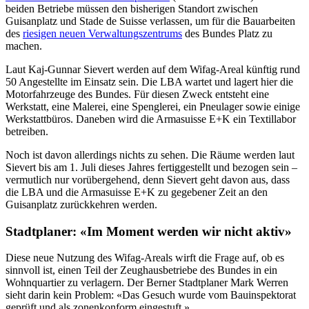
beiden Betriebe müssen den bisherigen Standort zwischen
Guisanplatz und Stade de Suisse verlassen, um für die Bauarbeiten
des
riesigen neuen Verwaltungszentrums
des Bundes Platz zu
machen.
Laut Kaj-Gunnar Sievert werden auf dem Wifag-Areal künftig rund
50 Angestellte im Einsatz sein. Die LBA wartet und lagert hier die
Motorfahrzeuge des Bundes. Für diesen Zweck entsteht eine
Werkstatt, eine Malerei, eine Spenglerei, ein Pneulager sowie einige
Werkstattbüros. Daneben wird die Armasuisse E+K ein Textillabor
betreiben.
Noch ist davon allerdings nichts zu sehen. Die Räume werden laut
Sievert bis am 1. Juli dieses Jahres fertiggestellt und bezogen sein –
vermutlich nur vorübergehend, denn Sievert geht davon aus, dass
die LBA und die Armasuisse E+K zu gegebener Zeit an den
Guisanplatz zurückkehren werden.
Stadtplaner: «Im Moment werden wir nicht aktiv»
Diese neue Nutzung des Wifag-Areals wirft die Frage auf, ob es
sinnvoll ist, einen Teil der Zeughausbetriebe des Bundes in ein
Wohnquartier zu verlagern. Der Berner Stadtplaner Mark Werren
sieht darin kein Problem: «Das Gesuch wurde vom Bauinspektorat
geprüft und als zonenkonform eingestuft.»