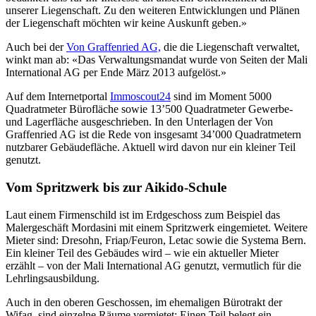
unserer Liegenschaft. Zu den weiteren Entwicklungen und Plänen
der Liegenschaft möchten wir keine Auskunft geben.»
Auch bei der
Von Graffenried AG,
die die Liegenschaft verwaltet,
winkt man ab: «Das Verwaltungsmandat wurde von Seiten der Mali
International AG per Ende März 2013 aufgelöst.»
Auf dem Internetportal
Immoscout24
sind im Moment 5000
Quadratmeter Bürofläche sowie 13’500 Quadratmeter Gewerbe-
und Lagerfläche ausgeschrieben. In den Unterlagen der Von
Graffenried AG ist die Rede von insgesamt 34’000 Quadratmetern
nutzbarer Gebäudefläche. Aktuell wird davon nur ein kleiner Teil
genutzt.
Vom Spritzwerk bis zur Aikido-Schule
Laut einem Firmenschild ist im Erdgeschoss zum Beispiel das
Malergeschäft Mordasini mit einem Spritzwerk eingemietet. Weitere
Mieter sind: Dresohn, Friap/Feuron, Letac sowie die Systema Bern.
Ein kleiner Teil des Gebäudes wird – wie ein aktueller Mieter
erzählt – von der Mali International AG genutzt, vermutlich für die
Lehrlingsausbildung.
Auch in den oberen Geschossen, im ehemaligen Bürotrakt der
Wifag, sind einzelne Räume vermietet: Einen Teil belegt ein