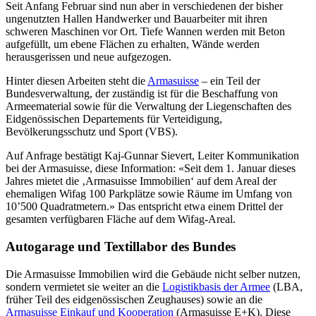
Seit Anfang Februar sind nun aber in verschiedenen der bisher
ungenutzten Hallen Handwerker und Bauarbeiter mit ihren
schweren Maschinen vor Ort. Tiefe Wannen werden mit Beton
aufgefüllt, um ebene Flächen zu erhalten, Wände werden
herausgerissen und neue aufgezogen.
Hinter diesen Arbeiten steht die
Armasuisse
– ein Teil der
Bundesverwaltung, der zuständig ist für die Beschaffung von
Armeematerial sowie für die Verwaltung der Liegenschaften des
Eidgenössischen Departements für Verteidigung,
Bevölkerungsschutz und Sport (VBS).
Auf Anfrage bestätigt Kaj-Gunnar Sievert, Leiter Kommunikation
bei der Armasuisse, diese Information: «Seit dem 1. Januar dieses
Jahres mietet die ‚Armasuisse Immobilien‘ auf dem Areal der
ehemaligen Wifag 100 Parkplätze sowie Räume im Umfang von
10’500 Quadratmetern.» Das entspricht etwa einem Drittel der
gesamten verfügbaren Fläche auf dem Wifag-Areal.
Autogarage und Textillabor des Bundes
Die Armasuisse Immobilien wird die Gebäude nicht selber nutzen,
sondern vermietet sie weiter an die
Logistikbasis der Armee
(LBA,
früher Teil des eidgenössischen Zeughauses) sowie an die
Armasuisse Einkauf und Kooperation
(Armasuisse E+K). Diese