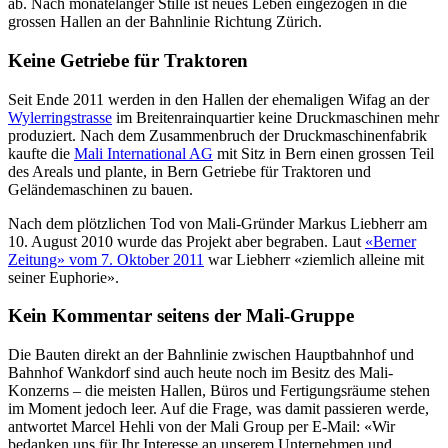
ab. Nach monatelanger Stille ist neues Leben eingezogen in die
grossen Hallen an der Bahnlinie Richtung Zürich.
Keine Getriebe für Traktoren
Seit Ende 2011 werden in den Hallen der ehemaligen Wifag an der
Wylerringstrasse
im Breitenrainquartier keine Druckmaschinen mehr
produziert. Nach dem Zusammenbruch der Druckmaschinenfabrik
kaufte die
Mali International AG
mit Sitz in Bern einen grossen Teil
des Areals und plante, in Bern Getriebe für Traktoren und
Geländemaschinen zu bauen.
Nach dem plötzlichen Tod von Mali-Gründer Markus Liebherr am
10. August 2010 wurde das Projekt aber begraben. Laut
«Berner
Zeitung» vom 7. Oktober 2011
war Liebherr «ziemlich alleine mit
seiner Euphorie».
Kein Kommentar seitens der Mali-Gruppe
Die Bauten direkt an der Bahnlinie zwischen Hauptbahnhof und
Bahnhof Wankdorf sind auch heute noch im Besitz des Mali-
Konzerns – die meisten Hallen, Büros und Fertigungsräume stehen
im Moment jedoch leer. Auf die Frage, was damit passieren werde,
antwortet Marcel Hehli von der Mali Group per E-Mail: «Wir
bedanken uns für Ihr Interesse an unserem Unternehmen und