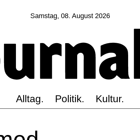
Samstag, 08. August 2026
Sagt, was Bern bewegt
Alltag.
Politik.
Kultur.
Blog.
Dossier.
Suche.
Alltag.
Politik.
Kultur.
INSTAGRAM
FACEBOOK
med
BLUESKY