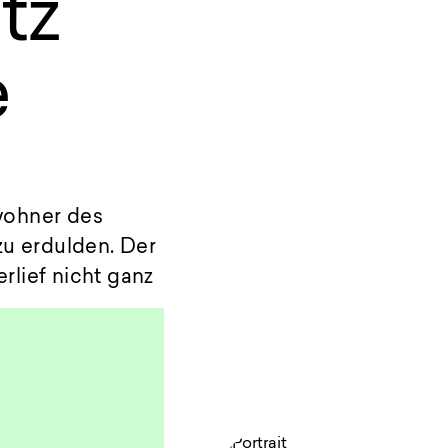
tz
e
wohner des
zu erdulden. Der
rlief nicht ganz