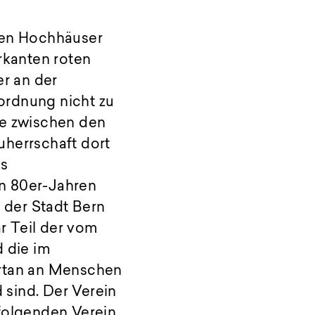
sten Hochhäuser
rkanten roten
r an der
ordnung nicht zu
e zwischen den
uherrschaft dort
ls
en 80er-Jahren
 der Stadt Bern
r Teil der vom
d die im
rtan an Menschen
 sind. Der Verein
rfolgenden Verein