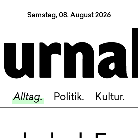
Samstag, 08. August 2026
Sagt, was Bern bewegt
Alltag.
Politik.
Kultur.
Blog.
Dossier.
Suche.
Alltag.
Politik.
Kultur.
INSTAGRAM
FACEBOOK
BLUESKY