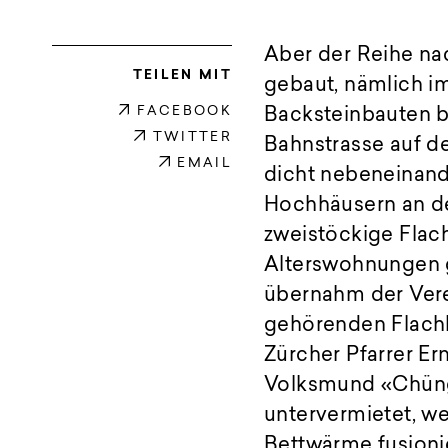
Aber der Reihe na
TEILEN MIT
gebaut, nämlich im
FACEBOOK
Backsteinbauten b
TWITTER
Bahnstrasse auf d
EMAIL
dicht nebeneinan
Hochhäusern an de
zweistöckige Flac
Alterswohnungen g
übernahm der Vere
gehörenden Flachb
Zürcher Pfarrer Er
Volksmund «Chüng
untervermietet, w
Bettwärme fusionie