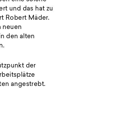
rt und das hat zu
rt Robert Mäder.
n neuen
n den alten
n.
ützpunkt der
rbeitsplätze
ten angestrebt.