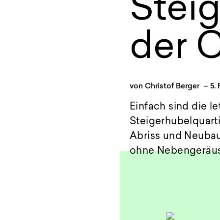
Steig
der C
von
Christof Berger
–
5.
Einfach sind die 
Steigerhubelquarti
Abriss und Neubau 
ohne Nebengeräu