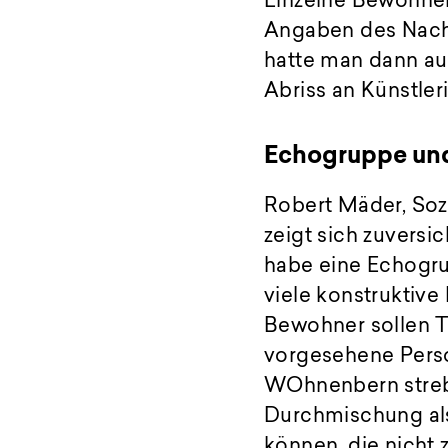
Einzelne Bewohner
Angaben des Nacht
hatte man dann au
Abriss an Künstler
Echogruppe und
Robert Mäder, Soz
zeigt sich zuversi
habe eine Echogru
viele konstruktive
Bewohner sollen Te
vorgesehene Perso
WOhnenbern strebt
Durchmischung als
können, die nicht 