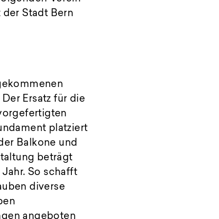
 der Stadt Bern
re gekommenen
Der Ersatz für die
vorgefertigten
ndament platziert
der Balkone und
taltung beträgt
 Jahr. So schafft
auben diverse
ben
ngen angeboten