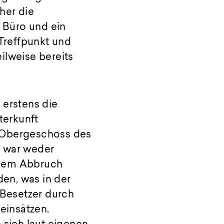
her die
 Büro und ein
 Treffpunkt und
ilweise bereits
 erstens die
terkunft
m Obergeschoss des
s war weder
 dem Abbruch
en, was in der
 Besetzer durch
einsätzen.