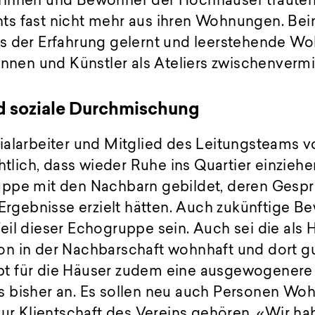
innen und Bewohner der Hochhäuser trauten 
s fast nicht mehr aus ihren Wohnungen. Bei
s der Erfahrung gelernt und leerstehende W
innen und Künstler als Ateliers zwischenvermi
 soziale Durchmischung
ialarbeiter und Mitglied des Leitungsteams
chtlich, dass wieder Ruhe ins Quartier einziehe
ppe mit den Nachbarn gebildet, deren Gespr
 Ergebnisse erzielt hätten. Auch zukünftige 
il dieser Echogruppe sein. Auch sei die als 
n in der Nachbarschaft wohnhaft und dort gut
 für die Häuser zudem eine ausgewogenere 
 bisher an. Es sollen neu auch Personen W
zur Klientschaft des Vereins gehören. «Wir h