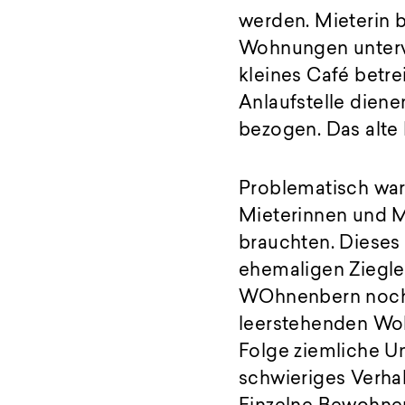
werden. Mieterin 
Wohnungen unterve
kleines Café betre
Anlaufstelle diene
bezogen. Das alte 
Problematisch war 
Mieterinnen und M
brauchten. Dieses
ehemaligen Ziegle
WOhnenbern noch d
leerstehenden Woh
Folge ziemliche Un
schwieriges Verhal