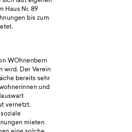
sich laut eigenen
m Haus Nr. 89
ohnungen bis zum
etet.
 von WOhnenbern
n wird. Der Verein
äche bereits sehr
Bewohnerinnen und
Hauswart
 vernetzt.
soziale
ohnungen mieten
aben eine solche