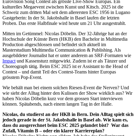
Eurovision Song Contest als grösste Live-Show Europas. Ein
kulturelles Megaevent zwischen Kunst und Kitsch. 2025 ist die
Schweiz zum dritten Mal seit dem allerersten ESC 1956 in Lugano
Gastgeberin: In der St. Jakobshalle in Basel laufen die letzten
Proben. Das erste Halbfinale wird heute um 21 Uhr ausgestrahlt.
Mitten im Getümmel: Nicolas Döbelin. Der 32-Jährige hat an der
Hochschule der Künste Bern (HKB) den Bachelor in Multimedia
Production abgeschlossen und befindet sich aktuell im
Masterstudium Multimedia Communication & Publishing. Als
ausgebildeter Journalist hat er unter anderem an SRF-Formaten wie
Impact
und Kassensturz mitgewirkt. Zudem ist er als Tänzer und
Choreograph tätig. Beim ESC 2025 ist er Assistant to the Head of
Contest – und damit Teil des Contest-Teams hinter Europas
grösstem Pop-Event.
Wie behält man bei einem solchen Riesen-Event die Nerven? Und
wie sieht der Alltag hinter den Kulissen der Show wirklich aus? Wir
haben Nicolas Döbelin kurz vor dem grossen Start interviewen
können. Spätabends, nach einem langen Tag in der Halle.
Nicolas, du studierst an der HKB in Bern. Dein Alltag spielt sich
jedoch gerade in der St. Jakobshalle in Basel ab. Wie kam es,
dass du ausgerechnet beim ESC 2025 gelandet bist? War das
Zufall, Vitamin B – oder ein klarer Karriereplan?