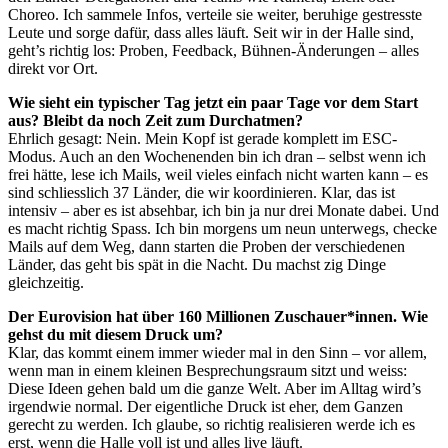
Choreo. Ich sammele Infos, verteile sie weiter, beruhige gestresste
Leute und sorge dafür, dass alles läuft. Seit wir in der Halle sind,
geht’s richtig los: Proben, Feedback, Bühnen-Änderungen – alles
direkt vor Ort.
Wie sieht ein typischer Tag jetzt ein paar Tage vor dem Start
aus? Bleibt da noch Zeit zum Durchatmen?
Ehrlich gesagt: Nein. Mein Kopf ist gerade komplett im ESC-
Modus. Auch an den Wochenenden bin ich dran – selbst wenn ich
frei hätte, lese ich Mails, weil vieles einfach nicht warten kann – es
sind schliesslich 37 Länder, die wir koordinieren. Klar, das ist
intensiv – aber es ist absehbar, ich bin ja nur drei Monate dabei. Und
es macht richtig Spass. Ich bin morgens um neun unterwegs, checke
Mails auf dem Weg, dann starten die Proben der verschiedenen
Länder, das geht bis spät in die Nacht. Du machst zig Dinge
gleichzeitig.
Der Eurovision hat über 160 Millionen Zuschauer*innen. Wie
gehst du mit diesem Druck um?
Klar, das kommt einem immer wieder mal in den Sinn – vor allem,
wenn man in einem kleinen Besprechungsraum sitzt und weiss:
Diese Ideen gehen bald um die ganze Welt. Aber im Alltag wird’s
irgendwie normal. Der eigentliche Druck ist eher, dem Ganzen
gerecht zu werden. Ich glaube, so richtig realisieren werde ich es
erst, wenn die Halle voll ist und alles live läuft.