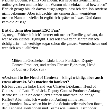
Nicolas Döbelin: Nichts von alldem. Ich habe das Stelleninserat
online gesehen und dachte mir: Warum nicht einfach mal bewerben?
Ehrlich gesagt bin ich davon ausgegangen, dass ich den Job sowieso
nicht bekomme. Aber ich dachte, sie kennen dann wenigstens
meinen Namen – vielleicht ergibt sich später mal was. Und dann
kam die Zusage.
Bist du denn überhaupt ESC-Fan?
Ja, mega! Früher hab ich’s immer mit meiner Familie geschaut, das
war so ein kleines Highlight. Und seit etwa zehn Jahren bin ich
richtig drin – ich verfolge sogar schon die ganzen Vorentscheide und
wer sich wo qualifiziert.
Mitten im Geschehen. Links Lotta Furebäck, Deputy
Contest Producer, und rechts Christer Björkman, Head
of Contest (Foto: zvg).
«Assistant to the Head of Contest» – klingt wichtig, aber auch
etwas abstrakt. Was machst du konkret?
Ich bin quasi die linke Hand von Christer Björkman, Head of
Contest, und Lotta Furebäck, Deputy Contest Producer. Anfangs
dachte ich: Lauf ich denen jetzt einfach hinterher und bringe
Kaffee? Aber nein. Ich wurde von Anfang an ins Team
eingebunden. Inzwischen bin ich die Schnittstelle zwischen ihnen,
den Länder-Delegationen und Teams wie Kamera, Licht oder