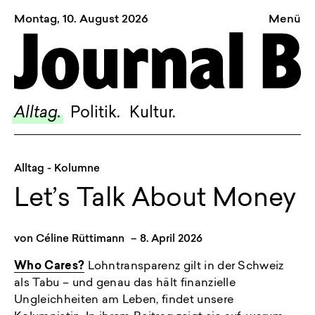
Montag, 10. August 2026
Menü
Sagt, was Bern bewegt
Alltag.
Politik.
Alltag.
Politik.
Kultur.
Kultur.
Blog.
Alltag
- Kolumne
Dossier.
Let’s Talk About Money
Suche.
von
Céline Rüttimann
–
8. April 2026
INSTAGRAM
Who Cares?
Lohntransparenz gilt in der Schweiz
als Tabu – und genau das hält finanzielle
FACEBOOK
Ungleichheiten am Leben, findet unsere
BLUESKY