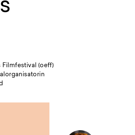
s
Filmfestival (oeff)
alorganisatorin
nd