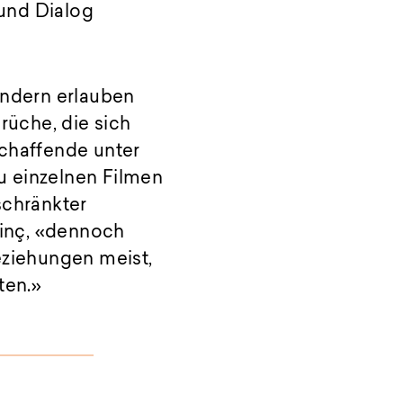
und Dialog
ändern erlauben
rüche, die sich
schaffende unter
u einzelnen Filmen
schränkter
inç, «dennoch
eziehungen meist,
ten.»