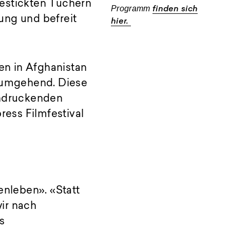
gestickten Tüchern
Programm
finden sich
ung und befreit
hier.
fen in Afghanistan
 umgehend. Diese
indruckenden
ess Filmfestival
nleben». «Statt
ir nach
s