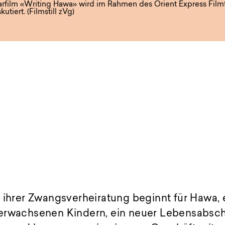
film «Writing Hawa» wird im Rahmen des Orient Express Filmf
utiert. (Filmstill zVg)
 ihrer Zwangsverheiratung beginnt für Hawa,
erwachsenen Kindern, ein neuer Lebensabschni