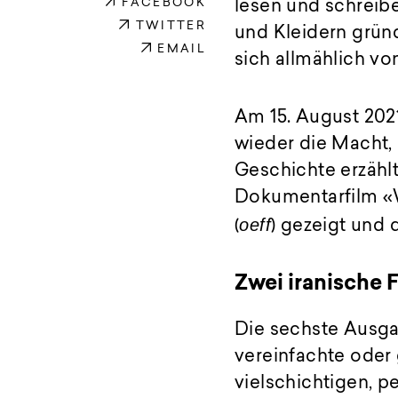
FACEBOOK
lesen und schreib
TWITTER
und Kleidern grün
EMAIL
sich allmählich vo
Am 15. August 2021
wieder die Macht
Geschichte erzähl
Dokumentarfilm «W
oeff
(
) gezeigt und d
Zwei iranische 
Die sechste Ausg
vereinfachte oder
vielschichtigen, 