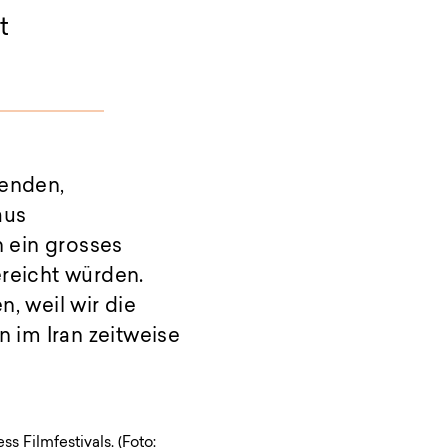
t
fenden,
aus
 ein grosses
ereicht würden.
, weil wir die
 im Iran zeitweise
 Filmfestivals. (Foto: