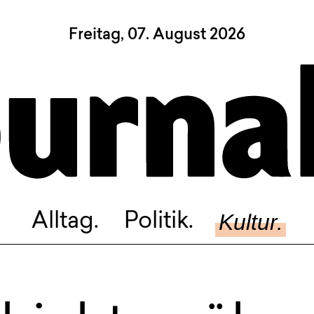
Freitag, 07. August 2026
Sagt, was Bern bewegt
Alltag.
Politik.
Kultur.
Blog.
Dossier.
Suche.
Kultur.
Alltag.
Politik.
INSTAGRAM
FACEBOOK
BLUESKY