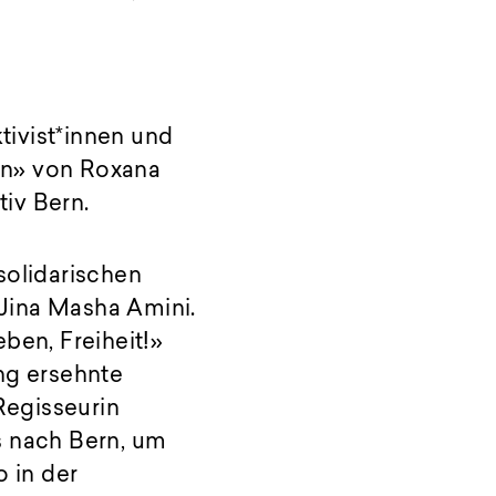
ktivist*innen und
zen» von Roxana
iv Bern.
solidarischen
Jina Masha Amini.
ben, Freiheit!»
ng ersehnte
Regisseurin
s nach Bern, um
o in der