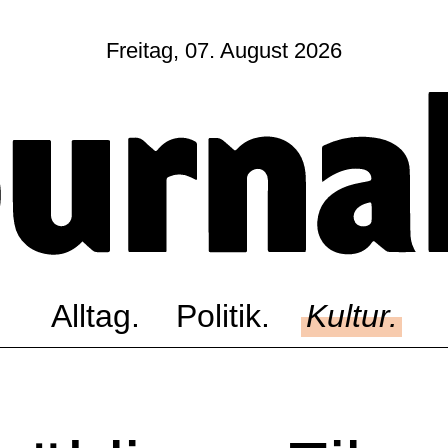
Freitag, 07. August 2026
Sagt, was Bern bewegt
Alltag.
Politik.
Kultur.
Blog.
Dossier.
Suche.
Alltag.
Politik.
Kultur.
INSTAGRAM
FACEBOOK
BLUESKY