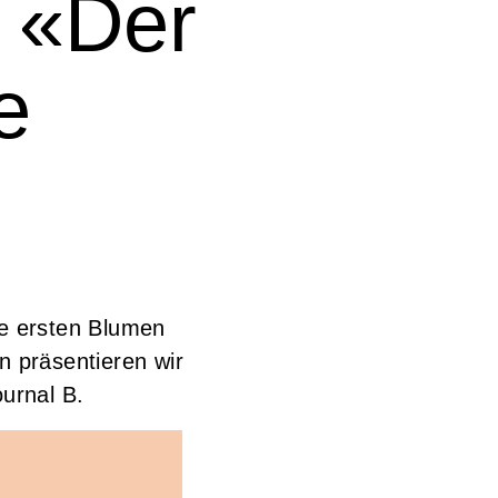
: «Der
e
ie ersten Blumen
 präsentieren wir
ournal B.