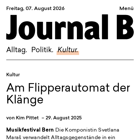
Freitag, 07. August 2026
Menü
Sagt, was Bern bewegt
Alltag.
Politik.
Alltag.
Politik.
Kultur.
Kultur.
Blog.
Kultur
Dossier.
Am Flipperautomat der
Suche.
Klänge
INSTAGRAM
von
Kim Pittet
–
29. August 2025
FACEBOOK
Musikfestival Bern
Die Komponistin Svetlana
BLUESKY
Maraš verwandelt Alltagsgegenstände in ein