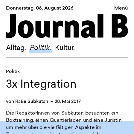
Donnerstag, 06. August 2026
Menü
Sagt, was Bern bewegt
Alltag.
Politik.
Alltag.
Politik.
Kultur.
Kultur.
Blog.
Politik
Dossier.
3x Integration
Suche.
von
RaBe Subkutan
–
28. Mai 2017
INSTAGRAM
Die RedaktorInnen von Subkutan besuchten ein
Boxtraining, einen Quartierladen und eine Juristin
FACEBOOK
um mehr über die vielfältigen Aspekte im
BLUESKY