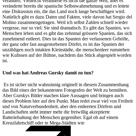
verändert. Vielleicht veränderte es nicht die ganze Welt, aber es
veränderte bereits die spanische Selbstwahrnehmung und es leitete
eine Diskussion ein, die das Land noch lange beschäftigen wird.
Natürlich gibt es dazu Daten und Fakten, viele davon hat Sergio del
Molino zusammengetragen. Weil ich selbst Zahlen schnell wieder
vergesse, nur so viel: Sie sind dramatisch. Es gibt das Spanien, wo
Menschen leben und es gibt das zehnmal grössere Spanien, das sich
zunehmend entleert. Dies ist das Spanien der verlassenen Gehöfte,
der ganz oder fast ausgestorbenen Dörfer, es ist das Spanien der
unzähligen noch intakten Kleinstädte, die menschenleer rumstehen
wie Kulissen auf der Bühne, nachdem das Stück abgespielt worden
ist.
Und was hat
Andreas Gursky damit zu tun?
Es ist sicher nicht wahnsinnig originell in diesem Zusammenhang
das Bild eines der bekanntesten Fotografen der Welt zu bemühen.
Aber Gurskys Bilder machen klare Aussagen und bringen auch
dieses Problem hier auf den Punkt. Man redet zwar viel von Freiheit
und von Naturverbundenheit, aber den entleerten Dörfern und
Landschaften steht immer mehr die freiwillig akzeptierte
Batteriehaltung der Menschen gegenüber. Egal ob auf einem
Kreuzfahrtschiff oder in Mega-Städten wie