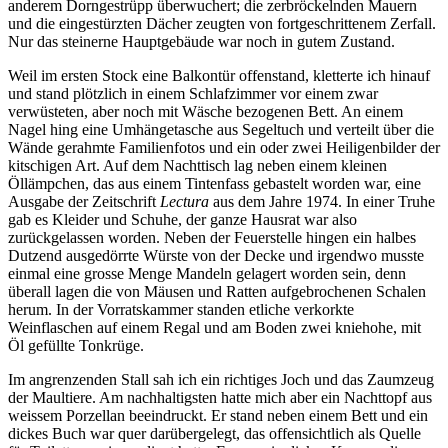
anderem Dorngestrüpp überwuchert; die zerbröckelnden Mauern
und die eingestürzten Dächer zeugten von fortgeschrittenem Zerfall.
Nur das steinerne Hauptgebäude war noch in gutem Zustand.
Weil im ersten Stock eine Balkontür offenstand, kletterte ich hinauf
und stand plötzlich in einem Schlafzimmer vor einem zwar
verwüsteten, aber noch mit Wäsche bezogenen Bett. An einem
Nagel hing eine Umhängetasche aus Segeltuch und verteilt über die
Wände gerahmte Familienfotos und ein oder zwei Heiligenbilder der
kitschigen Art. Auf dem Nachttisch lag neben einem kleinen
Öllämpchen, das aus einem Tintenfass gebastelt worden war, eine
Ausgabe der Zeitschrift
Lectura
aus dem Jahre 1974. In einer Truhe
gab es Kleider und Schuhe, der ganze Hausrat war also
zurückgelassen worden. Neben der Feuerstelle hingen ein halbes
Dutzend ausgedörrte Würste von der Decke und irgendwo musste
einmal eine grosse Menge Mandeln gelagert worden sein, denn
überall lagen die von Mäusen und Ratten aufgebrochenen Schalen
herum. In der Vorratskammer standen etliche verkorkte
Weinflaschen auf einem Regal und am Boden zwei kniehohe, mit
Öl gefüllte Tonkrüge.
Im angrenzenden Stall sah ich ein richtiges Joch und das Zaumzeug
der Maultiere. Am nachhaltigsten hatte mich aber ein Nachttopf aus
weissem Porzellan beeindruckt. Er stand neben einem Bett und ein
dickes Buch war quer darübergelegt, das offensichtlich als Quelle