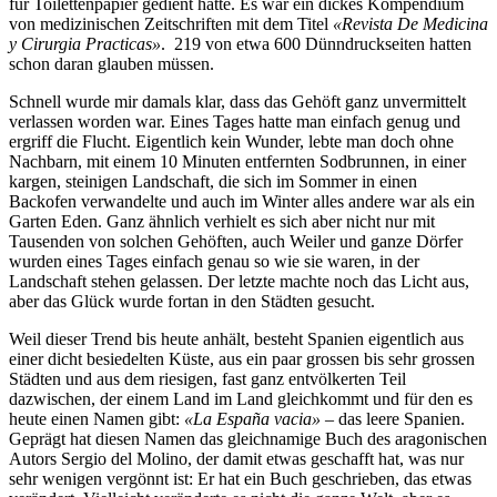
für Toilettenpapier gedient hatte. Es war ein dickes Kompendium
von medizinischen Zeitschriften mit dem Titel
«
Revista De Medicina
y Cirurgia Practicas»
. 219 von etwa 600 Dünndruckseiten hatten
schon daran glauben müssen.
Schnell wurde mir damals klar, dass das Gehöft ganz unvermittelt
verlassen worden war. Eines Tages hatte man einfach genug und
ergriff die Flucht. Eigentlich kein Wunder, lebte man doch ohne
Nachbarn, mit einem 10 Minuten entfernten Sodbrunnen, in einer
kargen, steinigen Landschaft, die sich im Sommer in einen
Backofen verwandelte und auch im Winter alles andere war als ein
Garten Eden. Ganz ähnlich verhielt es sich aber nicht nur mit
Tausenden von solchen Gehöften, auch Weiler und ganze Dörfer
wurden eines Tages einfach genau so wie sie waren, in der
Landschaft stehen gelassen. Der letzte machte noch das Licht aus,
aber das Glück wurde fortan in den Städten gesucht.
Weil dieser Trend bis heute anhält, besteht Spanien eigentlich aus
einer dicht besiedelten Küste, aus ein paar grossen bis sehr grossen
Städten und aus dem riesigen, fast ganz entvölkerten Teil
dazwischen, der einem Land im Land gleichkommt und für den es
heute einen Namen gibt:
«La España vacia»
– das leere Spanien.
Geprägt hat diesen Namen das gleichnamige Buch des aragonischen
Autors Sergio del Molino, der damit etwas geschafft hat, was nur
sehr wenigen vergönnt ist: Er hat ein Buch geschrieben, das etwas