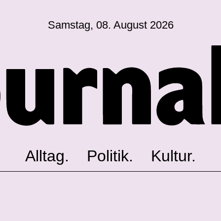
Samstag, 08. August 2026
Sagt, was Bern bewegt
Alltag.
Politik.
Kultur.
Blog.
Dossier.
Suche.
Alltag.
Politik.
Kultur.
INSTAGRAM
FACEBOOK
BLUESKY