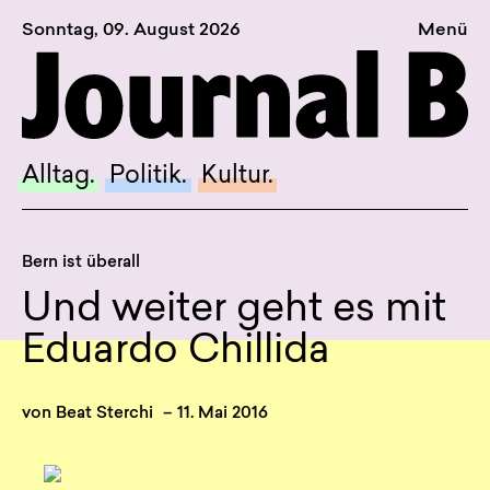
Sonntag, 09. August 2026
Menü
Sagt, was Bern bewegt
Alltag.
Politik.
Alltag.
Politik.
Kultur.
Kultur.
Blog.
Bern ist überall
Dossier.
Und weiter geht es mit
Suche.
Eduardo Chillida
INSTAGRAM
von
Beat Sterchi
–
11. Mai 2016
FACEBOOK
BLUESKY