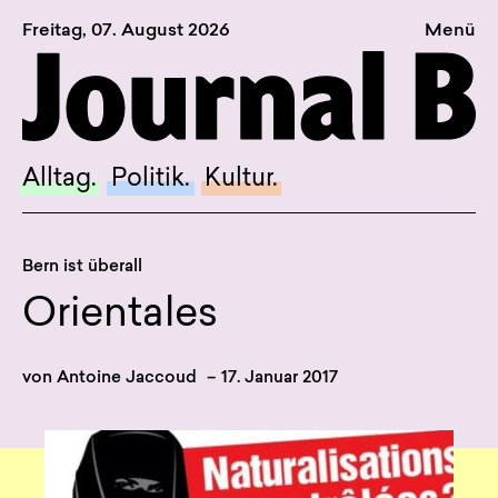
Freitag, 07. August 2026
Menü
Sagt, was Bern bewegt
Alltag.
Politik.
Alltag.
Politik.
Kultur.
Kultur.
Blog.
Bern ist überall
Dossier.
Orientales
Suche.
von
Antoine Jaccoud
–
17. Januar 2017
INSTAGRAM
FACEBOOK
BLUESKY