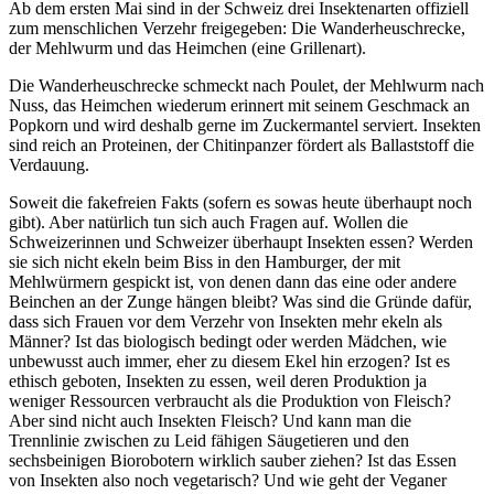
Ab dem ersten Mai sind in der Schweiz drei Insektenarten offiziell
zum menschlichen Verzehr freigegeben: Die Wanderheuschrecke,
der Mehlwurm und das Heimchen (eine Grillenart).
Die Wanderheuschrecke schmeckt nach Poulet, der Mehlwurm nach
Nuss, das Heimchen wiederum erinnert mit seinem Geschmack an
Popkorn und wird deshalb gerne im Zuckermantel serviert. Insekten
sind reich an Proteinen, der Chitinpanzer fördert als Ballaststoff die
Verdauung.
Soweit die fakefreien Fakts (sofern es sowas heute überhaupt noch
gibt). Aber natürlich tun sich auch Fragen auf. Wollen die
Schweizerinnen und Schweizer überhaupt Insekten essen? Werden
sie sich nicht ekeln beim Biss in den Hamburger, der mit
Mehlwürmern gespickt ist, von denen dann das eine oder andere
Beinchen an der Zunge hängen bleibt? Was sind die Gründe dafür,
dass sich Frauen vor dem Verzehr von Insekten mehr ekeln als
Männer? Ist das biologisch bedingt oder werden Mädchen, wie
unbewusst auch immer, eher zu diesem Ekel hin erzogen? Ist es
ethisch geboten, Insekten zu essen, weil deren Produktion ja
weniger Ressourcen verbraucht als die Produktion von Fleisch?
Aber sind nicht auch Insekten Fleisch? Und kann man die
Trennlinie zwischen zu Leid fähigen Säugetieren und den
sechsbeinigen Biorobotern wirklich sauber ziehen? Ist das Essen
von Insekten also noch vegetarisch? Und wie geht der Veganer