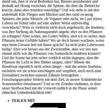
damit um, dass er zwar Bedenken hat, Bienen auszubeuten und
deshalb auf Honig verzichtet, die Spinne, die über die Bettdecke
kriecht, dann aber trotzdem totschlägt? Und wie steht es mit den
anderthalb Kilo Fliegen und Mücken und den rund zwanzig
Spinnen, die jeder Mensch, ob Veganer oder nicht, im Lauf seines
Lebens im Schlaf oder auf eine andere Weise unfreiwillig
verschluckt? Wäre es vielleicht nicht doch angebracht, die Insekten,
was ihre Stellung als Nahrungsmittel angeht, eher zu den Pflanzen
zu schlagen? Aber woher, um Gottes Willen, sind wir so sicher, dass
Pflanzen keine Gefühle haben? Wo sie doch besser wachsen, wenn
man beim Giessen lieb mit ihnen spricht? Ist nicht jedes Lebewesen
heilig? Aber wie heraus aus der Zwickmühle, dass wir uns nun
einmal nicht wie die Pflanzen von Sonnenlicht ernähren können?
Und die Sonne hat jetzt sicher wirklich nichts dagegen, dass die
Pflanzen ihr Licht in ihre Blätter saugen, oder? Müsste der
Bundesrat eigentlich nicht schon längst – statt die armen Insekten,
nachdem wir sie schon totschlagen und vergiften, auch noch zum
Zermalmen zwischen unseren Zähnen freizugeben –
Forschungsprojekte fördern mit dem Ziel, in unsere Schädeldecke
Sonnenzellen einzubauen? Und so ein Zeitalter einläuten, in dem
unser Stoffwechsel mit der Umwelt endlich in die Phase seiner
ethischen Unbedenklichkeit tritt?
TEILEN MIT