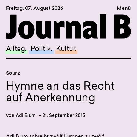
Freitag, 07. August 2026
Menü
Sagt, was Bern bewegt
Alltag.
Politik.
Alltag.
Politik.
Kultur.
Kultur.
Blog.
Sounz
Dossier.
Hymne an das Recht
Suche.
auf Anerkennung
INSTAGRAM
von
Adi Blum
–
21. September 2015
FACEBOOK
BLUESKY
Adi Blum schreibt zwölf Hymnen zu zwölf