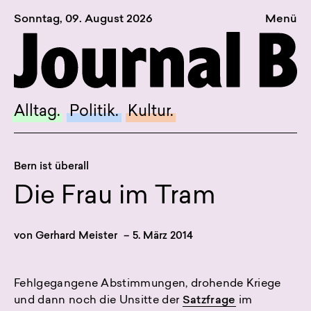
Sonntag, 09. August 2026
Menü
Sagt, was Bern bewegt
Alltag.
Politik.
Alltag.
Politik.
Kultur.
Kultur.
Blog.
Bern ist überall
Dossier.
Die Frau im Tram
Suche.
von
Gerhard Meister
–
5. März 2014
INSTAGRAM
FACEBOOK
Fehlgegangene Abstimmungen, drohende Kriege
und dann noch die Unsitte der
Satzfrage
im
BLUESKY